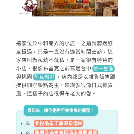
這家位於中和巷弄的小店，之前就聽過好
友提過，只是一直沒有適當時間去訪，這
家店叫做私藏不藏私，是一家很有特色的
小店，很像布雷克之前寫過
台中
這一隻熊
與桃園
，
店內都是以雜貨販售跟
藍瓦咖啡
提供咖啡餐點為主，裝璜就很像日式雜貨
風，這樣子的店很得布老大的愛。
買起來，讓你絕對不會後悔的優惠！
北投晶泉丰旅溫泉湯屋
馥蘭朵烏來渡假酒店景觀湯屋