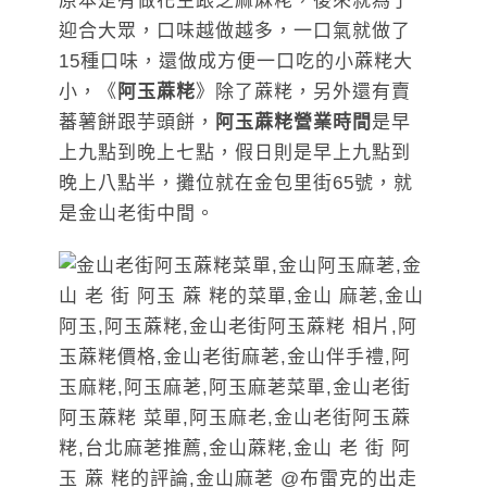
原本是有做花生跟芝麻蔴粩，後來就為了
迎合大眾，口味越做越多，一口氣就做了
15種口味，還做成方便一口吃的小蔴粩大
小，《
阿玉蔴粩
》除了蔴粩，另外還有賣
蕃薯餅跟芋頭餅，
阿玉蔴粩營業時間
是早
上九點到晚上七點，假日則是早上九點到
晚上八點半，攤位就在金包里街65號，就
是金山老街中間。