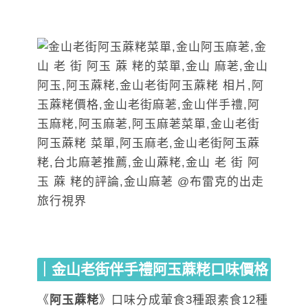
｜金山老街伴手禮阿玉蔴粩口味價格
《
阿玉蔴粩
》口味分成葷食3種跟素食12種