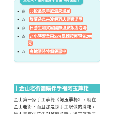
北投晶泉丰旅溫泉湯屋
馥蘭朵烏來渡假酒店景觀湯屋
日勝生加賀屋國際溫泉飯店泡湯
24小時營業森SPA足體按摩現省200
元
高鐵限時特價優惠中
｜金山老街團購伴手禮阿玉蔴粩
金山第一家手工蔴粩《
阿玉蔴粩
》，就在
金山老街，而且都是採手工現做的蔴粩，