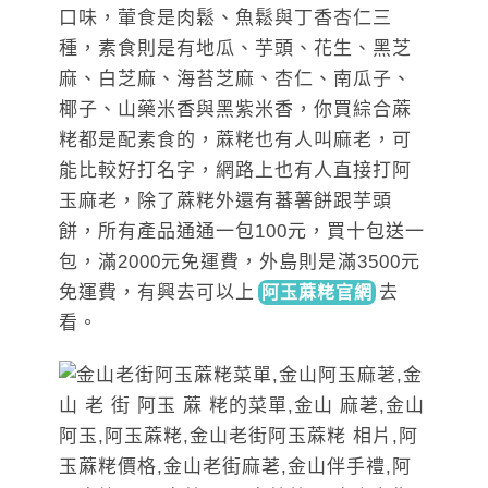
口味，葷食是肉鬆、魚鬆與丁香杏仁三
種，素食則是有地瓜、芋頭、花生、黑芝
麻、白芝麻、海苔芝麻、杏仁、南瓜子、
椰子、山藥米香與黑紫米香，你買綜合蔴
粩都是配素食的，蔴粩也有人叫麻老，可
能比較好打名字，網路上也有人直接打阿
玉麻老，除了蔴粩外還有蕃薯餅跟芋頭
餅，所有產品通通一包100元，買十包送一
包，滿2000元免運費，外島則是滿3500元
免運費，有興去可以
上
去
阿玉蔴粩官網
看。