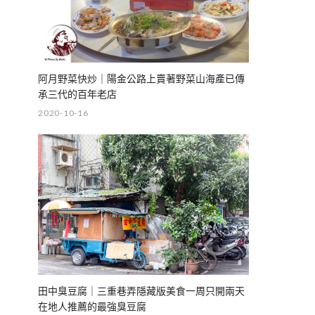
阿月野菜快炒｜陽金公路上賣著野菜山海產已傳
承三代的百年老店
2020-10-16
田中臭豆腐｜三重巷弄隱藏版美食一周只開兩天
在地人推薦的最強臭豆腐