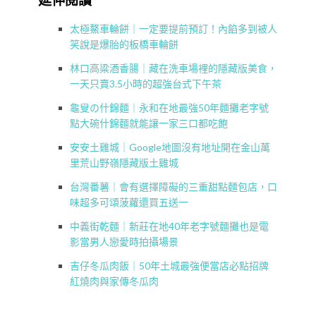
延伸閱讀
太極鰲車輪餅｜一定要提前預訂！內餡多到被人
笑說是爆胎的板橋車輪餅
林口高粱酒香腸｜藏在洗車場裡的隱藏版美食，
一天只賣3.5小時的超強台式下午茶
龜叟の什錦麵｜永和在地最強50年麵攤老字號
點大碗什錦麵就能讓一家三口都吃飽
安安土雞城｜Google地圖沒有地址開在金山萬
里荒山野嶺隱藏版土雞城
台灣番薯｜會有選擇障礙的三重甜點麵包店，口
味超多可頌菠蘿還買五送一
中義街乾麵｜新莊在地40年老字號麵攤也是電
影當男人戀愛時拍攝場景
吉仔冬瓜肉飯｜50年土城最強便當店必點招牌
紅燒肉與家傳冬瓜肉