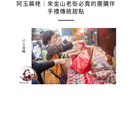
阿玉蔴粩｜來金山老街必賣的團購伴
手禮傳統甜點