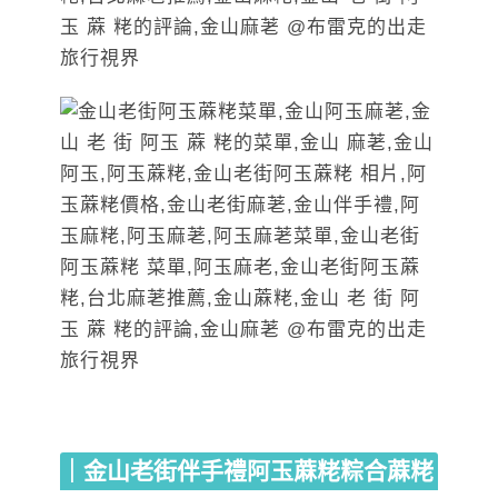
｜金山老街伴手禮阿玉蔴粩粽合蔴粩