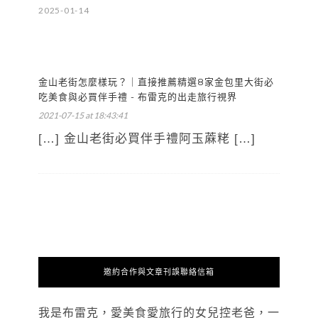
2025-01-14
金山老街怎麼樣玩？｜直接推薦精選8家金包里大街必
吃美食與必買伴手禮 - 布雷克的出走旅行視界
2021-07-15 at 18:43:41
[…] 金山老街必買伴手禮阿玉蔴粩 […]
邀約合作與文章刊誤聯絡信箱
我是布雷克，愛美食愛旅行的女兒控老爸，一