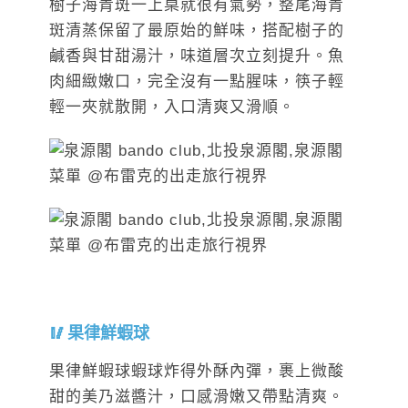
樹子海青斑一上桌就很有氣勢，整尾海青
斑清蒸保留了最原始的鮮味，搭配樹子的
鹹香與甘甜湯汁，味道層次立刻提升。魚
肉細緻嫩口，完全沒有一點腥味，筷子輕
輕一夾就散開，入口清爽又滑順。
果律鮮蝦球
果律鮮蝦球蝦球炸得外酥內彈，裹上微酸
甜的美乃滋醬汁，口感滑嫩又帶點清爽。