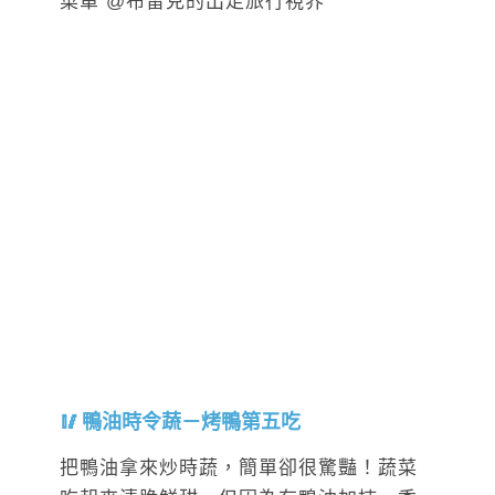
鴨油時令蔬－烤鴨第五吃
把鴨油拿來炒時蔬，簡單卻很驚豔！蔬菜