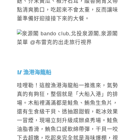
麩、芥末黃瓜、椒汁石耳，酸香開胃又帶
點清爽脆口，吃起來不會太重，反而讓味
蕾準備好迎接接下來的大餐。
漁港海龍船
哇哩勒！這艘漁港海龍船一推進來，氣勢
真的有夠狂，整個就是「大船入港」的排
場。木船裡滿滿都是鮭魚、鮪魚生魚片，
還有生食級干貝、透抽跟甜蝦，乾冰效果
一冒煙，現場立刻升級成辦桌秀場。鮭魚
油脂香滑，鮪魚口感軟綿帶彈，干貝一咬
下去超嫩，吃起來完全就是海味爆棚，視