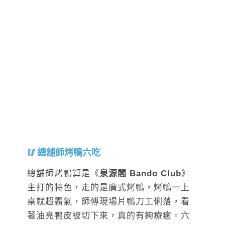
總舖師烤鴨六吃
總舖師烤鴨算是《
泉源閣 Bando Club
》
主打的特色，走的是廣式烤鴨，烤鴨一上
桌就超霸氣，師傅現場片鴨刀工俐落，看
著油亮鴨皮被切下來，真的有夠療癒。六