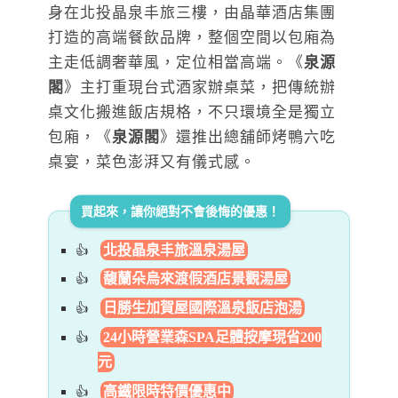
身在北投晶泉丰旅三樓，由晶華酒店集團
打造的高端餐飲品牌，整個空間以包廂為
主走低調奢華風，定位相當高端。《
泉源
閣
》主打重現台式酒家辦桌菜，把傳統辦
桌文化搬進飯店規格，不只環境全是獨立
包廂，《
泉源閣
》還推出總舖師烤鴨六吃
桌宴，菜色澎湃又有儀式感。
買起來，讓你絕對不會後悔的優惠！
北投晶泉丰旅溫泉湯屋
馥蘭朵烏來渡假酒店景觀湯屋
日勝生加賀屋國際溫泉飯店泡湯
24小時營業森SPA足體按摩現省200
元
高鐵限時特價優惠中