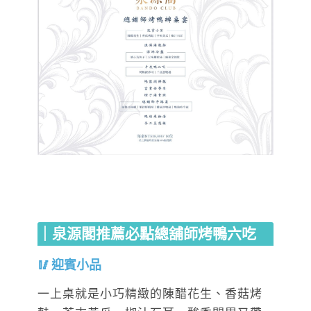
｜泉源閣推薦必點總舖師烤鴨六吃
迎賓小品
一上桌就是小巧精緻的陳醋花生、香菇烤