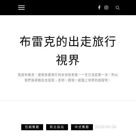
布雷克的出走旅行
視界
我是布雷克，愛美食愛旅行的女兒控老爸，一生只活這麼一次，所以
我們值得瘋狂去冒險，走吧，跟我一起踏上世界的旅程吧。
2025-09-26
包廂餐廳
新北投站
中式餐廳