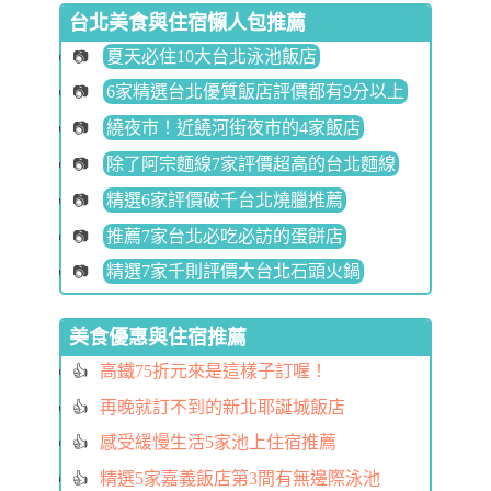
台北美食與住宿懶人包推薦
夏天必住10大台北泳池飯店
6家精選台北優質飯店評價都有9分以上
繞夜市！近饒河街夜市的4家飯店
除了阿宗麵線7家評價超高的台北麵線
精選6家評價破千台北燒臘推薦
推薦7家台北必吃必訪的蛋餅店
精選7家千則評價大台北石頭火鍋
美食優惠與住宿推薦
高鐵75折元來是這樣子訂喔！
再晚就訂不到的新北耶誕城飯店
感受緩慢生活5家池上住宿推薦
精選5家嘉義飯店第3間有無邊際泳池