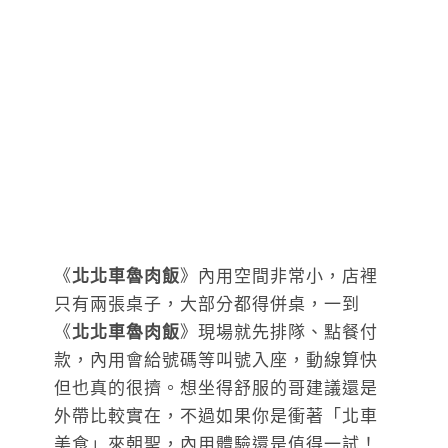
《
北北車魯肉飯
》內用空間非常小，店裡
只有兩張桌子，大部分都得併桌，一到
《
北北車魯肉飯
》現場就先排隊、點餐付
款，內用會給號碼等叫號入座，動線算快
但也真的很擠。想坐得舒服的哥建議還是
外帶比較實在，不過如果你是衝著「北車
美食」來朝聖，內用體驗還是值得一試！