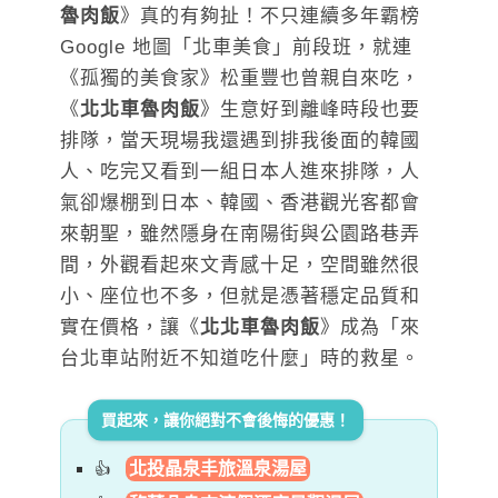
魯肉飯
》真的有夠扯！不只連續多年霸榜
Google 地圖「北車美食」前段班，就連
《孤獨的美食家》松重豐也曾親自來吃，
《
北北車魯肉飯
》生意好到離峰時段也要
排隊，當天現場我還遇到排我後面的韓國
人、吃完又看到一組日本人進來排隊，人
氣卻爆棚到日本、韓國、香港觀光客都會
來朝聖，雖然隱身在南陽街與公園路巷弄
間，外觀看起來文青感十足，空間雖然很
小、座位也不多，但就是憑著穩定品質和
實在價格，讓《
北北車魯肉飯
》成為「來
台北車站附近不知道吃什麼」時的救星。
買起來，讓你絕對不會後悔的優惠！
北投晶泉丰旅溫泉湯屋