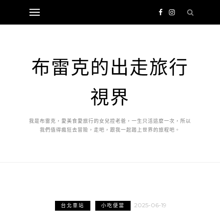
布雷克的出走旅行
視界
我是布雷克，愛美食愛旅行的女兒控老爸，一生只活這麼一次，所以
我們值得瘋狂去冒險，走吧，跟我一起踏上世界的旅程吧。
2025-06-19
台北車站
小吃便當