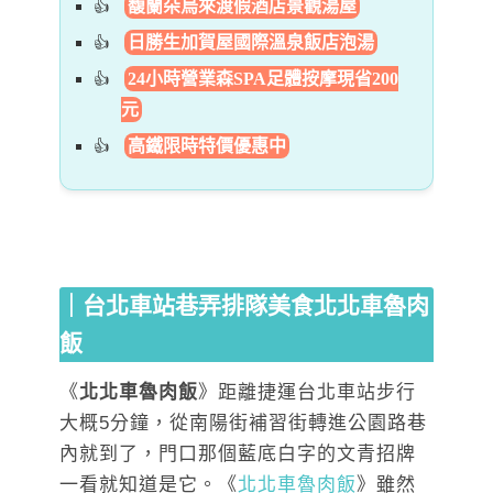
馥蘭朵烏來渡假酒店景觀湯屋
日勝生加賀屋國際溫泉飯店泡湯
24小時營業森SPA足體按摩現省200
元
高鐵限時特價優惠中
｜台北車站巷弄排隊美食北北車魯肉
飯
《
北北車魯肉飯
》距離捷運台北車站步行
大概5分鐘，從南陽街補習街轉進公園路巷
內就到了，門口那個藍底白字的文青招牌
一看就知道是它。《
北北車魯肉飯
》雖然