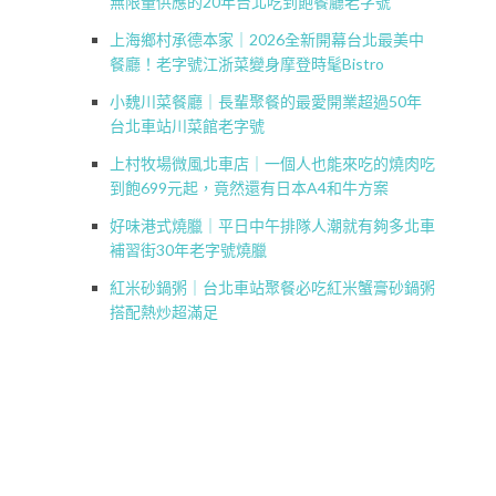
無限量供應的20年台北吃到飽餐廳老字號
上海鄉村承德本家｜2026全新開幕台北最美中
餐廳！老字號江浙菜變身摩登時髦Bistro
小魏川菜餐廳｜長輩聚餐的最愛開業超過50年
台北車站川菜館老字號
上村牧場微風北車店｜一個人也能來吃的燒肉吃
到飽699元起，竟然還有日本A4和牛方案
好味港式燒臘｜平日中午排隊人潮就有夠多北車
補習街30年老字號燒臘
紅米砂鍋粥｜台北車站聚餐必吃紅米蟹膏砂鍋粥
搭配熱炒超滿足