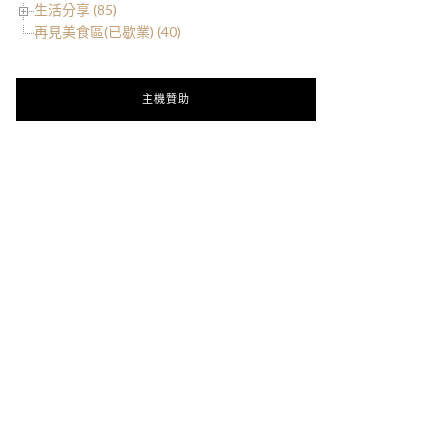
生活分享 (85)
再見美食區(已歇業) (40)
主機贊助