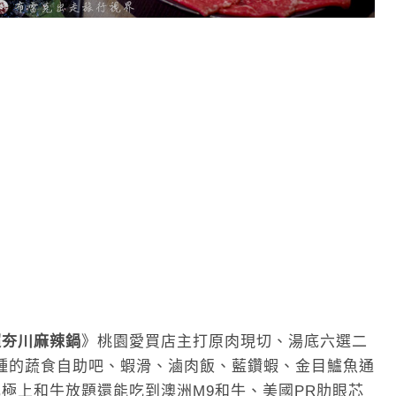
超夯川麻辣鍋
》桃園愛買店主打原肉現切、湯底六選二
0種的蔬食自助吧、蝦滑、滷肉飯、藍鑽蝦、金目鱸魚通
元極上和牛放題還能吃到澳洲M9和牛、美國PR肋眼芯