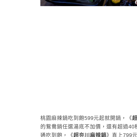
桃園麻辣鍋吃到飽599元起就開鍋，《
的鴛鴦鍋任選湯底不加價，還有超過4
通吃到飽，《
超夯川麻辣鍋
》直上799