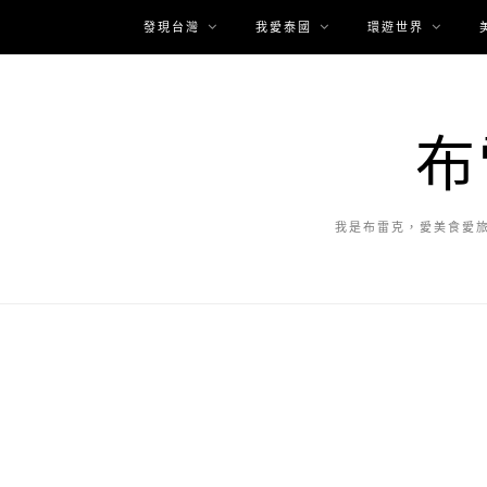
發現台灣
我愛泰國
環遊世界
布
我是布雷克，愛美食愛