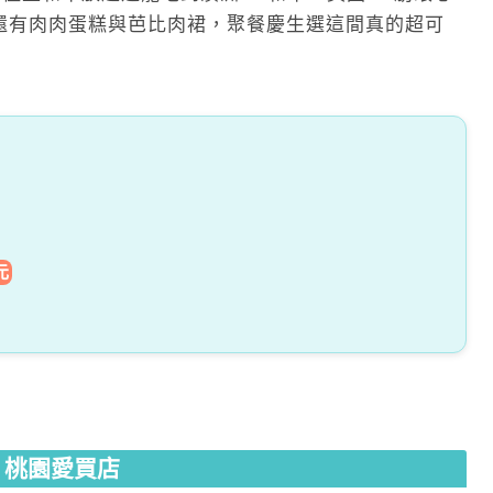
還有肉肉蛋糕與芭比肉裙，聚餐慶生選這間真的超可
元
 桃園愛買店