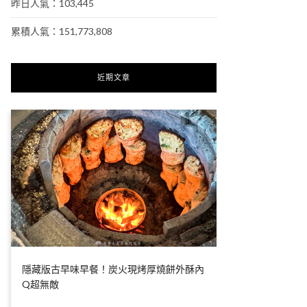
昨日人氣：103,445
累積人氣：151,773,808
近期文章
隱藏版古早味早餐！炭火現烤厚燒餅外酥內
Q超無敵