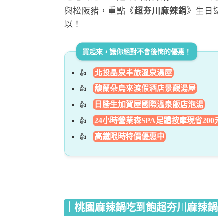
與松阪豬，重點《
超夯川麻辣鍋
》生日
以！
買起來，讓你絕對不會後悔的優惠！
北投晶泉丰旅溫泉湯屋
馥蘭朵烏來渡假酒店景觀湯屋
日勝生加賀屋國際溫泉飯店泡湯
24小時營業森SPA足體按摩現省200
高鐵限時特價優惠中
｜桃園麻辣鍋吃到飽超夯川麻辣鍋