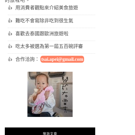
的旅程吧。
用消費者觀點來介紹美食旅遊
難吃不會寫除非吃到很生氣
喜歡去泰國跟歐洲旅遊啦
吃太多被選為第一屆五百碗評審
合作洽詢：
tsai.apei@gmail.com
搜詢文章