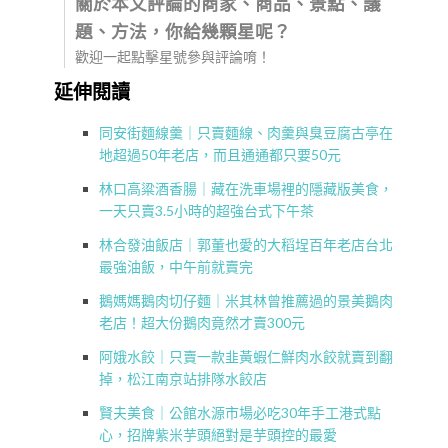
關於本文評論的商家、商品、景點、議
題、方法，你給幾顆星呢？
歡迎一起點擊星號參與評論唷！
延伸閱讀
同安街麵線羹｜只賣麵線、肉羹與臭豆腐古亭在
地超過50年老店，而且通通都只要50元
林口高粱酒香腸｜藏在洗車場裡的隱藏版美食，
一天只賣3.5小時的超強台式下午茶
林合發油飯店｜郭董也愛的大稻埕百年老店台北
最強油飯，中午前就賣完
鵝媽媽鵝肉切仔麵｜米其林曾推薦過的景美鵝肉
老店！超大份鵝肉竟然才賣300元
阿娥水餃｜只賣一款韭黃蝦仁鮮肉水餃就賣到翻
掉，松江南京站排隊水餃店
賢夫美食｜公館水源市場必吃30年手工港式點
心，招牌紫米芋頭絕對是芋頭控的最愛