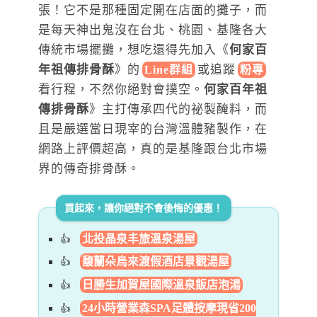
張！它不是那種固定開在店面的攤子，而
是每天神出鬼沒在台北、桃園、基隆各大
傳統市場擺攤，想吃還得先加入《
何家百
年祖傳排骨酥
》
的
或追蹤
Line群組
粉專
看行程，不然你絕對會撲空。
何家百年祖
傳排骨酥
》主打傳承四代的祕製醃料，而
且是嚴選當日現宰的台灣溫體豬製作，在
網路上評價超高，真的是基隆跟台北市場
界的傳奇排骨酥。
買起來，讓你絕對不會後悔的優惠！
北投晶泉丰旅溫泉湯屋
馥蘭朵烏來渡假酒店景觀湯屋
日勝生加賀屋國際溫泉飯店泡湯
24小時營業森SPA足體按摩現省200