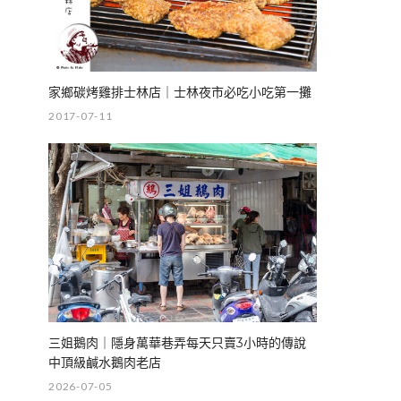
家鄉碳烤雞排士林店｜士林夜市必吃小吃第一攤
2017-07-11
三姐鵝肉｜隱身萬華巷弄每天只賣3小時的傳說
中頂級鹹水鵝肉老店
2026-07-05