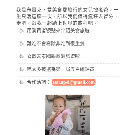
我是布雷克，愛美食愛旅行的女兒控老爸，一
生只活這麼一次，所以我們值得瘋狂去冒險，
走吧，跟我一起踏上世界的旅程吧。
用消費者觀點來介紹美食旅遊
難吃不會寫除非吃到很生氣
喜歡去泰國跟歐洲旅遊啦
吃太多被選為第一屆五百碗評審
合作洽詢：
tsai.apei@gmail.com