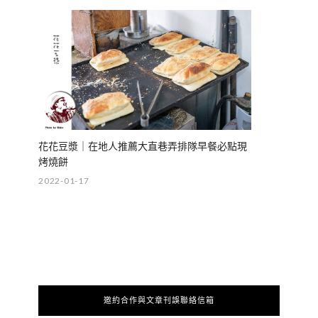
花花豆漿｜在地人推薦大直巷弄排隊早餐必點現
烤燒餅
2022-01-17
邀約合作與文章刊誤聯絡信箱