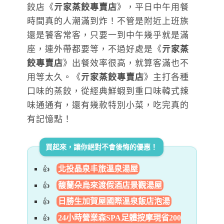
餃店《
亓家蒸餃專賣店
》，平日中午用餐
時間真的人潮滿到炸！不管是附近上班族
還是饕客常客，只要一到中午幾乎就是滿
座，連外帶都要等，不過好處是《
亓家蒸
餃專賣店
》出餐效率很高，就算客滿也不
用等太久。《
亓家蒸餃專賣店
》主打各種
口味的蒸餃，從經典鮮蝦到重口味韓式辣
味通通有，還有幾款特別小菜，吃完真的
有記憶點！
買起來，讓你絕對不會後悔的優惠！
北投晶泉丰旅溫泉湯屋
馥蘭朵烏來渡假酒店景觀湯屋
日勝生加賀屋國際溫泉飯店泡湯
24小時營業森SPA足體按摩現省200