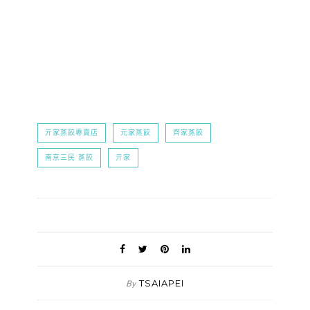
亓家蒸餃專賣店
元家蒸餃
齊家蒸餃
南京三民 蒸餃
亓家
TSAIAPEI
By