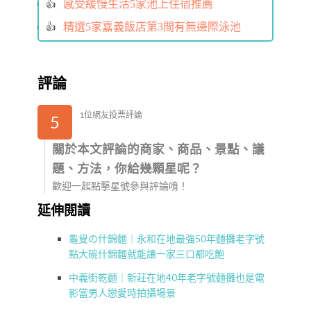
感受緩慢生活5家池上住宿推薦
精選5家嘉義飯店第3間有無邊際泳池
評論
1位網友投票評論
5
關於本文評論的商家、商品、景點、議
題、方法，你給幾顆星呢？
歡迎一起點擊星號參與評論唷！
延伸閱讀
龜叟の什錦麵｜永和在地最強50年麵攤老字號
點大碗什錦麵就能讓一家三口都吃飽
中義街乾麵｜新莊在地40年老字號麵攤也是電
影當男人戀愛時拍攝場景