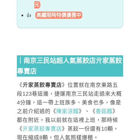
元
高鐵限時特價優惠中
｜南京三民站超人氣蒸餃店
亓家蒸餃
專賣店
《
亓家蒸餃專賣店
》位置就在南京東路五
段123巷這邊，捷運南京三民站走過來大概
4分鐘，這一帶上班族多、美食也多，像是
之前介紹過的《
陳家涼麵
》、《
香菇麵
》
都在附近。我以前就在這裡上班，那時候
《
亓家蒸餃專賣店
》蒸餃一份還有10顆，
現在縮成8顆，但人氣照樣爆棚。