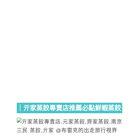
｜亓家蒸餃專賣店推薦必點鮮蝦蒸餃