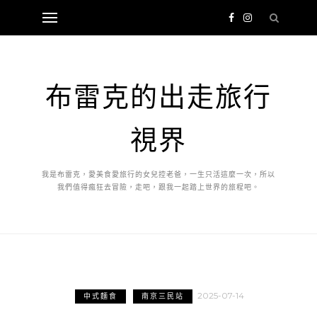
布雷克的出走旅行
視界
我是布雷克，愛美食愛旅行的女兒控老爸，一生只活這麼一次，所以
我們值得瘋狂去冒險，走吧，跟我一起踏上世界的旅程吧。
2025-07-14
中式麵食
南京三民站