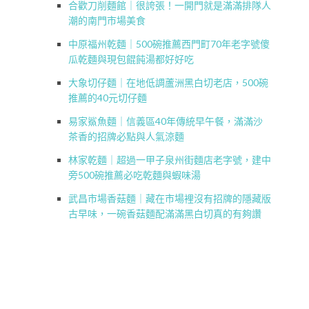
合歡刀削麵館｜很誇張！一開門就是滿滿排隊人
潮的南門市場美食
中原福州乾麵｜500碗推薦西門町70年老字號傻
瓜乾麵與現包餛飩湯都好好吃
大象切仔麵｜在地低調蘆洲黑白切老店，500碗
推薦的40元切仔麵
易家鯊魚麵｜信義區40年傳統早午餐，滿滿沙
茶香的招牌必點與人氣涼麵
林家乾麵｜超過一甲子泉州街麵店老字號，建中
旁500碗推薦必吃乾麵與蝦味湯
武昌市場香菇麵｜藏在市場裡沒有招牌的隱藏版
古早味，一碗香菇麵配滿滿黑白切真的有夠讚