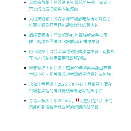
易家鯊魚麵｜信義區40年傳統早午餐，滿滿沙
茶香的招牌必點與人氣涼麵
大山東餅舖｜公館水源市場必吃超奇妙烤包子！
推薦外觀像紅豆麵包卻會爆汁的蔥肉包
旭達豆漿店｜開業超過45年最強新店手工蛋
餅，網路評價破2000則的超狂排隊早餐
阿玉鍋貼｜瑞芳深澳隱藏版鐵皮屋早餐，司機與
在地人的私藏宇宙無敵好吃鍋貼
營養號橋下蚵仔湯｜超過50年的萬華龍山寺老
字號小吃，肥美爆漿超大顆蚵仔湯真的有夠強！
永和佳香豆漿｜2025米其林必比登推薦！藏在
市場巷弄裡的排隊傳統早餐必點胡椒蔥餅
青島豆漿店｜都2026年了
沒想到在台北東門
還能吃到傳統烤爐去烤的燒餅肉餅早餐