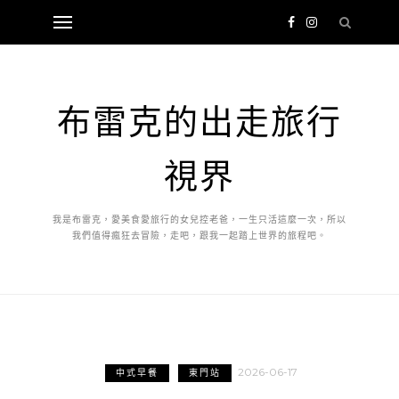
布雷克的出走旅行
視界
我是布雷克，愛美食愛旅行的女兒控老爸，一生只活這麼一次，所以
我們值得瘋狂去冒險，走吧，跟我一起踏上世界的旅程吧。
2026-06-17
中式早餐
東門站