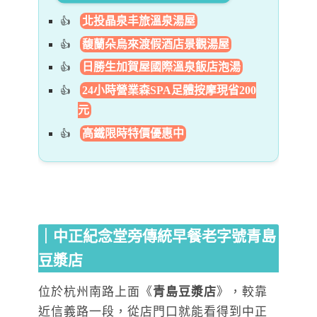
北投晶泉丰旅溫泉湯屋
馥蘭朵烏來渡假酒店景觀湯屋
日勝生加賀屋國際溫泉飯店泡湯
24小時營業森SPA足體按摩現省200
元
高鐵限時特價優惠中
｜中正紀念堂旁傳統早餐老字號青島
豆漿店
位於杭州南路上面《
青島豆漿店
》，較靠
近信義路一段，從店門口就能看得到中正