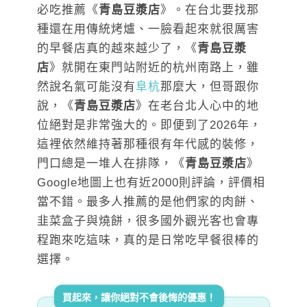
必吃推薦《
青島豆漿店
》。在台北要找那
種還在用傳統烤爐、一臉看起來就很厲害
的早餐店真的越來越少了，《
青島豆漿
店
》就開在東門站附近的杭州南路上，雖
然說名氣可能沒有
阜杭
那麼大，但哥跟你
說，《
青島豆漿店
》在老台北人心中的地
位絕對是非常強大的。即便到了2026年，
這裡依然維持著那種很有年代感的裝修，
門口總是一堆人在排隊，《
青島豆漿店
》
Google地圖上也有近2000則評論，評價相
當不錯。最多人推薦的是他們家的肉餅、
韭菜盒子與燒餅，很多國外觀光客也會專
程跑來吃這味，真的是日常吃早餐很棒的
選擇。
買起來，讓你絕對不會後悔的優惠！