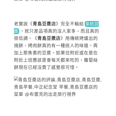
老實說《
青島豆漿店
》完全
不輸給
阜杭豆
，就只
差品項真的沒人家多，而且真的
漿
很低調，《
青島豆漿店
》用傳統烤爐出的
燒餅、烤肉餅真的有一種迷人的味道，再
加上那焦香的豆漿，如果住附近或在是在
附近上班應該是會每天都來吃的，蘿蔔絲
餅現在已經沒賣了感覺很可惜。