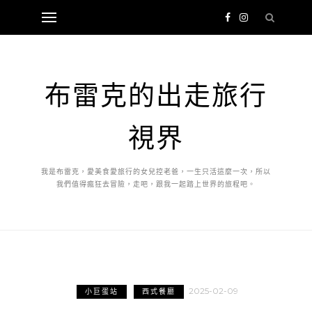
布雷克的出走旅行
視界
我是布雷克，愛美食愛旅行的女兒控老爸，一生只活這麼一次，所以
我們值得瘋狂去冒險，走吧，跟我一起踏上世界的旅程吧。
2025-02-09
小巨蛋站
西式餐廳