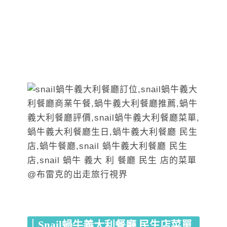
｜Snail蝸牛義大利餐廳 民生店菜單