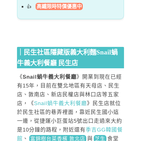
高鐵限時特價優惠中
｜民生社區隱藏版義大利麵Snail蝸
牛義大利餐廳 民生店
《
Snail蝸牛義大利餐廳
》開業到現在已經
有15年，目前在雙北地區有天母店、民生
店、敦南店、新店民權店與林口店等五家
店，《
Snail蝸牛義大利餐廳
》民生店就位
於民生社區的巷弄裡面，靠近民生國小這
一邊，從捷運小巨蛋站5號出口走過來大約
是10分鐘的路程，附近還有
季吉GG韓國餐
館
、
與
食堂
富錦樹台菜香檳 敦北店
芝生