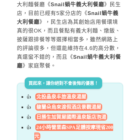
大利麵餐廳《
Snail蝸牛義大利餐廳
》民生
店，目前已經有5家分店的《
Snail蝸牛義
大利餐廳
》，民生店為其創始店用餐環境
真的很OK，而且餐點有義大利麵、燉飯、
披薩跟排餐等等選擇相當多，雖然網路上
的評論很多，但還能維持在4.6的高分數，
真還蠻不錯的，而且《
Snail蝸牛義大利餐
廳
》家庭聚餐。
買起來，讓你絕對不會後悔的優惠！
北投晶泉丰旅溫泉湯屋
馥蘭朵烏來渡假酒店景觀湯屋
日勝生加賀屋國際溫泉飯店泡湯
24小時營業森SPA足體按摩現省200
元