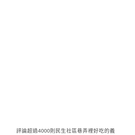
評論超過4000則民生社區巷弄裡好吃的義