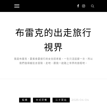
布雷克的出走旅行
視界
我是布雷克，愛美食愛旅行的女兒控老爸，一生只活這麼一次，所以
我們值得瘋狂去冒險，走吧，跟我一起踏上世界的旅程吧。
2025-04-04
板橋
中式早餐
江子翠站