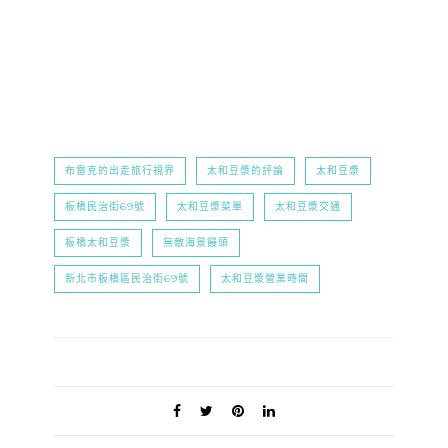
布雷克的出走旅行視界
太和豆漿的評論
太和豆漿
板橋民治街69號
太和豆漿菜單
太和豆漿交通
板橋太和豆漿
無敵海景饅頭
新北市板橋區民治街69號
太和豆漿營業時間