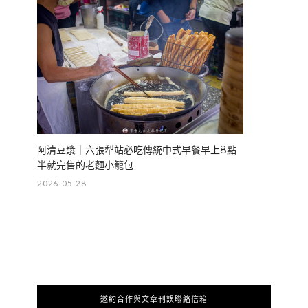
阿清豆漿｜六張犁站必吃傳統中式早餐早上8點
半就完售的老麵小籠包
2026-05-28
邀約合作與文章刊誤聯絡信箱