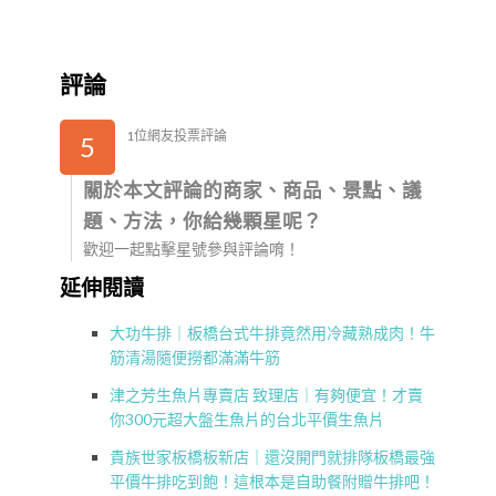
評論
1位網友投票評論
5
關於本文評論的商家、商品、景點、議
題、方法，你給幾顆星呢？
歡迎一起點擊星號參與評論唷！
延伸閱讀
大功牛排｜板橋台式牛排竟然用冷藏熟成肉！牛
筋清湯隨便撈都滿滿牛筋
津之芳生魚片專賣店 致理店｜有夠便宜！才賣
你300元超大盤生魚片的台北平價生魚片
貴族世家板橋板新店｜還沒開門就排隊板橋最強
平價牛排吃到飽！這根本是自助餐附贈牛排吧！