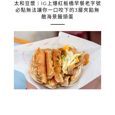
太和豆漿｜IG上爆紅板橋早餐老字號
必點無法讓你一口咬下的3層夾餡無
敵海景饅頭蛋