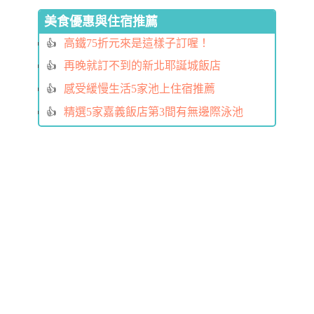
美食優惠與住宿推薦
高鐵75折元來是這樣子訂喔！
再晚就訂不到的新北耶誕城飯店
感受緩慢生活5家池上住宿推薦
精選5家嘉義飯店第3間有無邊際泳池