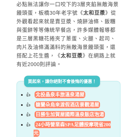
必點無法讓你一口咬下的3層夾餡無敵海景
饅頭蛋，板橋30年老字號《
太和豆漿
》從
外觀看起來就是賣豆漿、燒餅油條、飯糰
與蛋餅等等傳統早餐店，許多媒體報導都
是三層黑糖花捲夾了蔥蛋、火腿、起司、
肉片及油條滿滿料的無敵海景饅頭蛋，還
搭配上花生醬，《
太和豆漿
》在網路上就
有近2000則評論。
買起來，讓你絕對不會後悔的優惠！
北投晶泉丰旅溫泉湯屋
馥蘭朵烏來渡假酒店景觀湯屋
日勝生加賀屋國際溫泉飯店泡湯
24小時營業森SPA足體按摩現省200
元