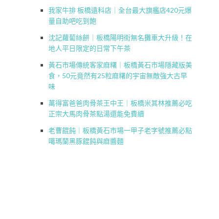
我家牛排 板橋遠科店｜全台最大旗艦店420元爆
量自助吧吃到飽
沈記蘿蔔絲餅｜板橋陽明街無名攤車大升級！在
地人平日限定的日常下午茶
黃石市場傳統客家麻糬｜板橋黃石市場隱藏版美
食，50元竟然有25粒麻糬的宇宙無敵強大古早
味
萬得富爸爸肉骨茶王中王｜板橋米其林推薦必吃
正宗大馬肉骨茶點湯還能免費續
老曹餛飩｜板橋黃石市場一甲子老字號推薦必點
噶瑪蘭黑豚餛飩與麻醬麵