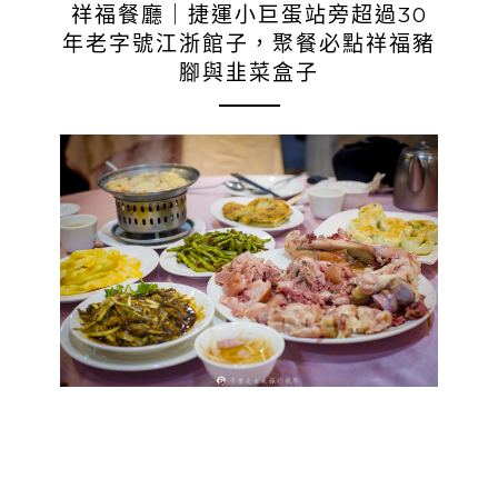
祥福餐廳｜捷運小巨蛋站旁超過30
年老字號江浙館子，聚餐必點祥福豬
腳與韭菜盒子