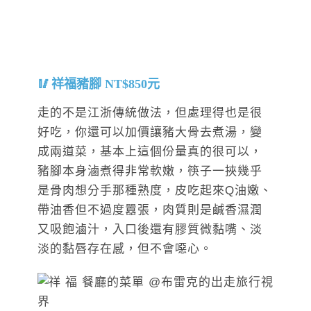
祥福豬腳 NT$850元
走的不是江浙傳統做法，但處理得也是很
好吃，你還可以加價讓豬大骨去煮湯，變
成兩道菜，基本上這個份量真的很可以，
豬腳本身滷煮得非常軟嫩，筷子一挾幾乎
是骨肉想分手那種熟度，皮吃起來Q油嫩、
帶油香但不過度囂張，肉質則是鹹香濕潤
又吸飽滷汁，入口後還有膠質微黏嘴、淡
淡的黏唇存在感，但不會噁心。