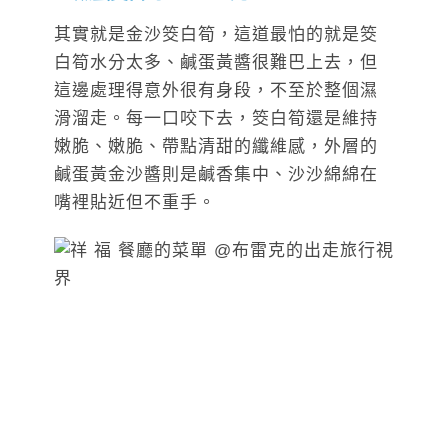
其實就是金沙筊白筍，這道最怕的就是筊
白筍水分太多、鹹蛋黃醬很難巴上去，但
這邊處理得意外很有身段，不至於整個濕
滑溜走。每一口咬下去，筊白筍還是維持
嫩脆、嫩脆、帶點清甜的纖維感，外層的
鹹蛋黃金沙醬則是鹹香集中、沙沙綿綿在
嘴裡貼近但不重手。