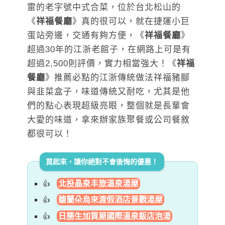
雷的老字號中式合菜，位於台北松山的
《
祥福餐廳
》真的很可以，就在捷運小巨
蛋站旁邊，交通有夠方便，《
祥福餐廳
》
超過30年的江浙老館子，在網路上可是有
超過2,500則評價，實力相當強大！《
祥福
餐廳
》推薦必點的江浙傳統做法祥福豬腳
與韭菜盒子，味道傳統又耐吃，尤其是他
們的點心表現超級亮眼，整個就是長輩會
大愛的味道，拿來辦家族聚餐或公司餐敘
都很可以！
買起來，讓你絕對不會後悔的優惠！
北投晶泉丰旅溫泉湯屋
馥蘭朵烏來渡假酒店景觀湯屋
日勝生加賀屋國際溫泉飯店泡湯