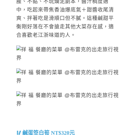
腥、不黏、不玩爛泥劇本，醬汁稠度適
中，吃起來帶焦香油爆底氣＋甜醬收尾清
爽、拌著吃是滑順口但不膩。這種鹹甜平
衡剛好落在不會搶走其他大菜存在感，適
合喜歡老江浙味道的人。
鹹蛋筊白筍 NT$320元