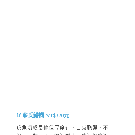
寧氏鱔糊 NT$320元
鱔魚切成長條但厚度有、口感脆彈、不