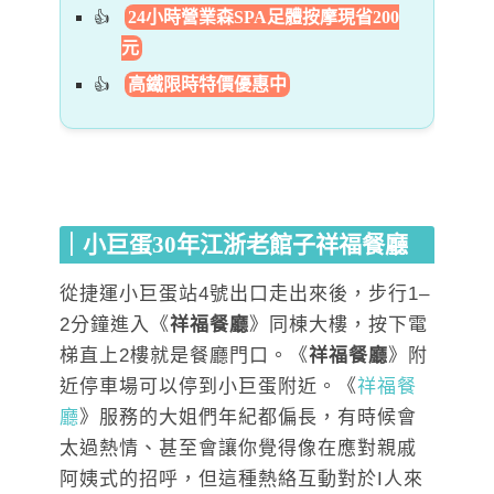
24小時營業森SPA足體按摩現省200
元
高鐵限時特價優惠中
｜小巨蛋30年江浙老館子祥福餐廳
從捷運小巨蛋站4號出口走出來後，步行1–
2分鐘進入《
祥福餐廳
》同棟大樓，按下電
梯直上2樓就是餐廳門口。《
祥福餐廳
》附
近停車場可以停到小巨蛋附近。《
祥福餐
廳
》服務的大姐們年紀都偏長，有時候會
太過熱情、甚至會讓你覺得像在應對親戚
阿姨式的招呼，但這種熱絡互動對於I人來