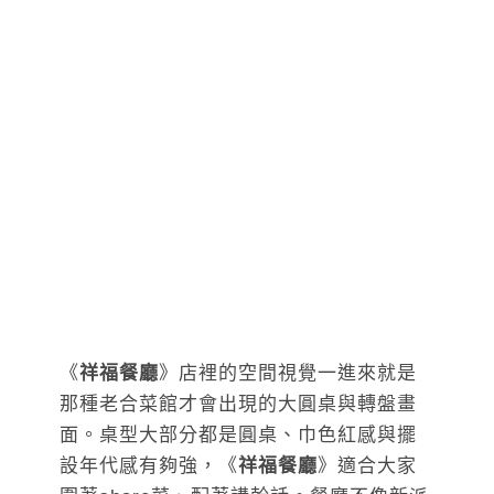
《
祥福餐廳
》店裡的空間視覺一進來就是
那種老合菜館才會出現的大圓桌與轉盤畫
面。桌型大部分都是圓桌、巾色紅感與擺
設年代感有夠強，《
祥福餐廳
》適合大家