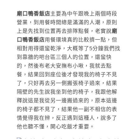
廟口鴨香飯店
主要為中午跟晚上兩個時段
營業，到用餐時間總是滿滿的人潮，原則
上是先找到位置再去排隊點餐，老實說
廟
口鴨香飯店
用餐環境真的比較擠一點，但
相對用得還蠻乾淨，大概等了5分鐘我們找
到靠牆的吧台區三個人的位置，還蠻快
的，然後布老大安撫布小啾，我就去點
餐，結果回到座位後才發現我的椅子不見
了，只好再去另一側搬張椅子過來，結果
隔壁的先生說我坐到他的椅子，我跟他解
釋說這是我從另一邊搬過來的，原本這邊
的椅子都不見了，結果他一副不相信的表
情覺得我在辨，反正遇到這種人，說多了
他也聽不懂，開心吃飯才重要。