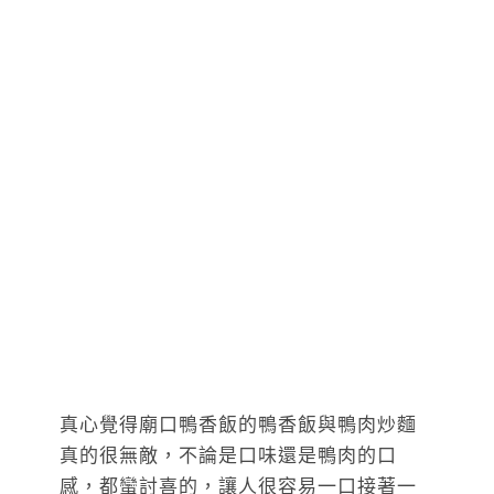
真心覺得廟口鴨香飯的鴨香飯與鴨肉炒麵
真的很無敵，不論是口味還是鴨肉的口
感，都蠻討喜的，讓人很容易一口接著一