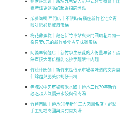
劉家莊燜雞｜新埔九芎湖人氣中式合菜餐廳！比
甕烤雞更涮嘴的超香招牌燜雞
貳參咖啡 西門店｜不限時有插座新竹老宅文青
咖啡館必點戚風蛋糕
梅花雞蛋糕｜藏在新竹車站與東門圓環巷弄間一
朵只要8元的新竹美食古早味雞蛋糕
阿婆早餐麵店｜新竹學生最愛的大份量早餐！蛋
餅直接大兩倍還能吃抄手麵跟牛肉麵
竹蓮什錦麵｜新竹東區傳承市場老味道的文青風
什錦麵與肥美炒蚵仔米粉
老陳家中央市場糯米水餃｜傳承三代70年新竹
必吃超人氣糯米水餃與骨肉湯
竹蓮肉圓｜傳承50年新竹三大肉圓名店，必點
手工紅糟肉圓與清甜貢丸湯