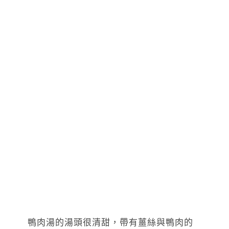
鴨肉湯的湯頭很清甜，帶有薑絲與鴨肉的