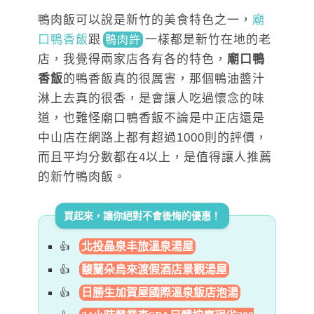
鴨肉飯可以說是新竹的美食特色之一，
廟
口鴨香飯
跟
一樣
都是新竹在地的老
鴨肉許
店，我覺得兩家店各有各的特色，
廟口鴨
香飯
的鴨香飯真的很厲害
，那個鴨油醬汁
淋上去真的很香，是會讓人吃過懷念的味
道，也難怪廟口鴨香飯不論是中正店還是
中山店在網路上都有超過1000則的評價，
而且平均分數都在4以上，是值得讓人推薦
的新竹鴨肉飯。
買起來，讓你絕對不會後悔的優惠！
北投晶泉丰旅溫泉湯屋
馥蘭朵烏來渡假酒店景觀湯屋
日勝生加賀屋國際溫泉飯店泡湯