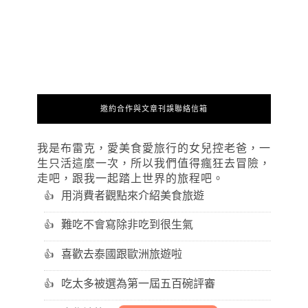
邀約合作與文章刊誤聯絡信箱
我是布雷克，愛美食愛旅行的女兒控老爸，一
生只活這麼一次，所以我們值得瘋狂去冒險，
走吧，跟我一起踏上世界的旅程吧。
用消費者觀點來介紹美食旅遊
難吃不會寫除非吃到很生氣
喜歡去泰國跟歐洲旅遊啦
吃太多被選為第一屆五百碗評審