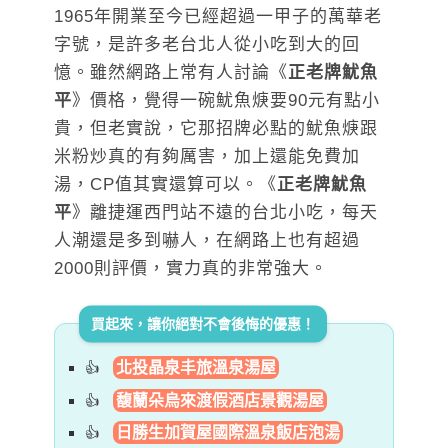
1965年開業至今已經超過一甲子的萬華老
字號，是許多老台北人從小吃到大的回
憶。雖然網路上常有人討論《
正老牌魷魚
平
》價格，覺得一碗魷魚焿要90元有點小
貴，但老實說，它那招牌必點的魷魚焿跟
米粉炒真的有夠厲害，加上還能免費加
湯，CP值其實還算可以。《
正老牌魷魚
平
》離捷運西門站不遠的台北小吃，每天
人潮還是多到嚇人，在網路上也有超過
2000則評價，實力真的非常強大。
買起來，讓你絕對不會後悔的優惠！
北投晶泉丰旅溫泉湯屋
馥蘭朵烏來渡假酒店景觀湯屋
日勝生加賀屋國際溫泉飯店泡湯