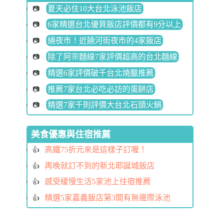
夏天必住10大台北泳池飯店
6家精選台北優質飯店評價都有9分以上
繞夜市！近饒河街夜市的4家飯店
除了阿宗麵線7家評價超高的台北麵線
精選6家評價破千台北燒臘推薦
推薦7家台北必吃必訪的蛋餅店
精選7家千則評價大台北石頭火鍋
美食優惠與住宿推薦
高鐵75折元來是這樣子訂喔！
再晚就訂不到的新北耶誕城飯店
感受緩慢生活5家池上住宿推薦
精選5家嘉義飯店第3間有無邊際泳池