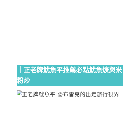
｜正老牌魷魚平推薦必點魷魚焿與米
粉炒