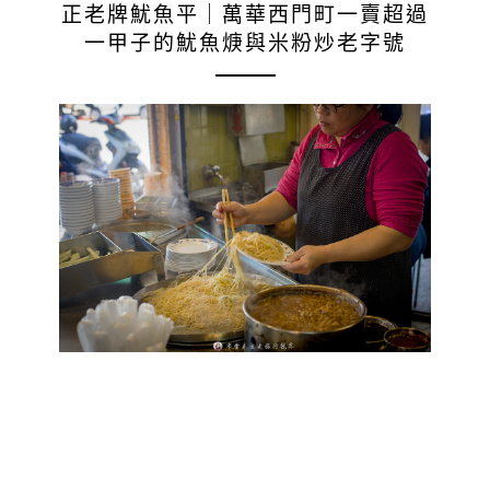
正老牌魷魚平｜萬華西門町一賣超過
一甲子的魷魚焿與米粉炒老字號