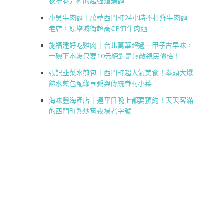
狹窄巷弄裡的超強熗鍋麵
小吳牛肉麵｜萬華西門町24小時不打烊牛肉麵
老店，原塔城街超高CP值牛肉麵
施福建好吃雞肉｜台北萬華超過一甲子古早味，
一碗下水湯只要10元絕對是無敵親民價格！
張記韭菜水煎包｜西門町超人氣美食！拳頭大爆
餡水煎包配綠豆粥與傳統眷村小菜
海味豐海產店｜連平日晚上都要預約！天天客滿
的西門町熱炒宵夜場老字號