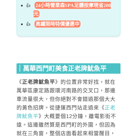
24小時營業森SPA足體按摩現省200
元
高鐵限時特價優惠中
｜萬華西門町美食正老牌魷魚平
《
正老牌魷魚平
》的位置非常好找，就在
萬華區康定路跟環河南路的交叉口，那邊
車流量很大，但你絕對不會錯過那個大大
的黃色招牌。從捷運西門站走過來《
正老
牌魷魚平
》大概要個12分鐘，離電影街不
遠。這邊雖然算是西門町的外圍，但因為
就在三角窗，整個店面看起來相當醒目，