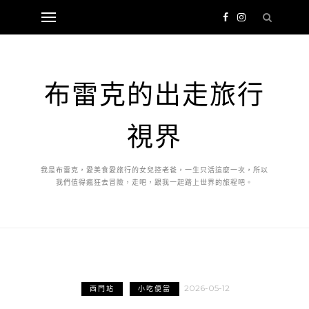
布雷克的出走旅行
視界
我是布雷克，愛美食愛旅行的女兒控老爸，一生只活這麼一次，所以
我們值得瘋狂去冒險，走吧，跟我一起踏上世界的旅程吧。
2026-05-12
西門站
小吃便當