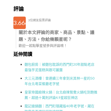
評論
3位網友投票評論
3.6666666666667
關於本文評論的商家、商品、景點、議
題、方法，你給幾顆星呢？
歡迎一起點擊星號參與評論唷！
延伸閱讀
麵包廚房｜被麵包耽誤的西門町20年甜點老店
最強芋泥蛋糕與跟可麗露
大三元酒樓｜曾連續三年拿到米其林一星的50
年台北粵菜餐廳老字號
皇家帝國麻辣火鍋｜台北麻辣鴛鴦火鍋吃到飽推
薦，超過十萬則評論4.9星超狂神店
龍記搶鍋麵｜西門町隱藏版40年老字號，藏在