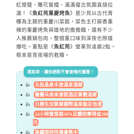
紅燈籠、雕花窗櫺、滿滿復古氛圍直接拉
滿！《
魚紅苑重慶烤魚
》是少見以古代青
樓為主題的重慶川菜館，菜色主打麻香重
辣的重慶烤魚與道地的擔擔麵，還有不少
人推薦鍋包肉，整個重口味到深夜也照樣
爆吃。重點是《
魚紅苑
》營業到凌晨2點，
根本是宵夜場的救贖。
買起來，讓你絕對不會後悔的優惠！
北投晶泉丰旅溫泉湯屋
馥蘭朵烏來渡假酒店景觀湯屋
日勝生加賀屋國際溫泉飯店泡湯
24小時營業森SPA足體按摩現省200
元
高鐵限時特價優惠中