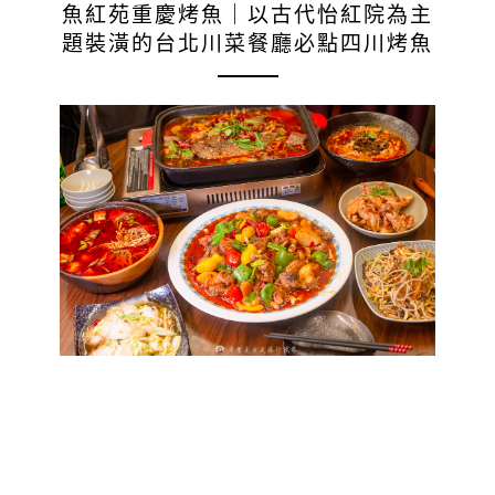
魚紅苑重慶烤魚｜以古代怡紅院為主
題裝潢的台北川菜餐廳必點四川烤魚