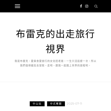
布雷克的出走旅行
視界
我是布雷克，愛美食愛旅行的女兒控老爸，一生只活這麼一次，所以
我們值得瘋狂去冒險，走吧，跟我一起踏上世界的旅程吧。
2025-07-11
中山站
中式餐廳