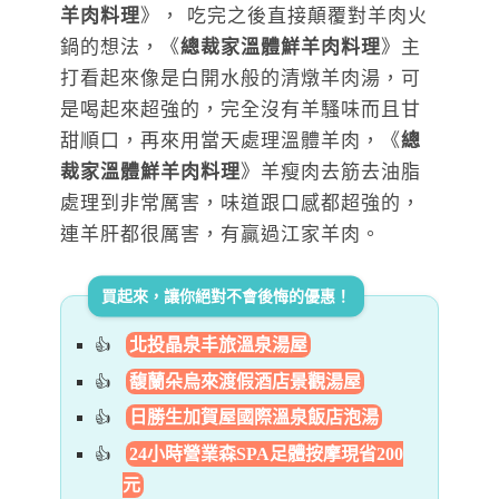
羊肉料理
》， 吃完之後直接顛覆對羊肉火
鍋的想法，《
總裁家溫體鮮羊肉料理
》主
打看起來像是白開水般的清燉羊肉湯，可
是喝起來超強的，完全沒有羊騷味而且甘
甜順口，再來用當天處理溫體羊肉，《
總
裁家溫體鮮羊肉料理
》羊瘦肉去筋去油脂
處理到非常厲害，味道跟口感都超強的，
連羊肝都很厲害，有贏過江家羊肉。
買起來，讓你絕對不會後悔的優惠！
北投晶泉丰旅溫泉湯屋
馥蘭朵烏來渡假酒店景觀湯屋
日勝生加賀屋國際溫泉飯店泡湯
24小時營業森SPA足體按摩現省200
元