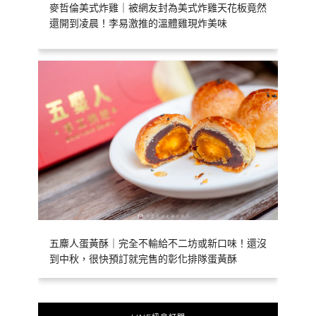
麥哲倫美式炸雞｜被網友封為美式炸雞天花板竟然
還開到凌晨！李易激推的溫體雞現炸美味
五麋人蛋黃酥｜完全不輸給不二坊或新口味！還沒
到中秋，很快預訂就完售的彰化排隊蛋黃酥