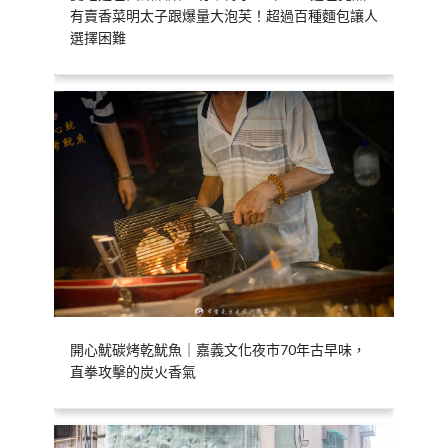
有賣香菜明太子跟爆量大泡芙！超過百種麵包讓人
選擇困難
開心魷碳烤乾魷魚｜嘉義文化夜市70年古早味，
直拳攻擊的炭火香氣