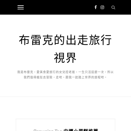
布雷克的出走旅行
視界
我是布雷克，愛美食愛旅行的女兒控老爸，一生只活這麼一次，所以
我們值得瘋狂去冒險，走吧，跟我一起踏上世界的旅程吧。