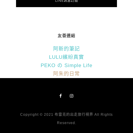
LINE訊息訂閱
友善連結
阿新的筆記
LULU繽紛真實
PEKO の Simple Life
阿朱的日常
Copyright © 2021 布雷克的出走旅行視界 All Rights
Reserved.