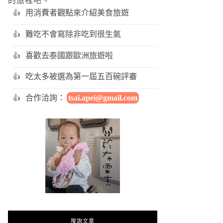
的旅程吧。
用消費者觀點來介紹美食旅遊
難吃不會寫除非吃到很生氣
喜歡去泰國跟歐洲旅遊啦
吃太多被選為第一屆五百碗評審
合作洽詢：
tsai.apei@gmail.com
搜詢文章