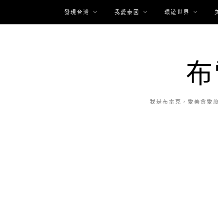
發現台灣
我愛泰國
環遊世界
布
我是布雷克，愛美食愛