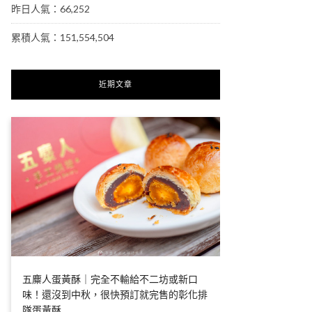
昨日人氣：66,252
累積人氣：151,554,504
近期文章
五麋人蛋黃酥｜完全不輸給不二坊或新口
味！還沒到中秋，很快預訂就完售的彰化排
隊蛋黃酥