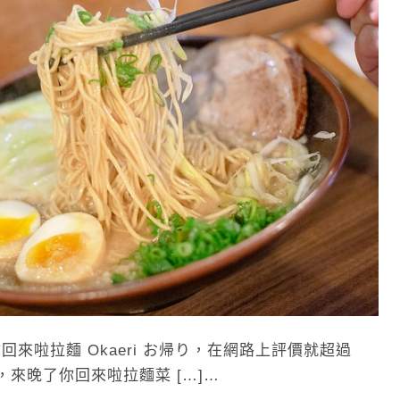
啦拉麵 Okaeri お帰り，在網路上評價就超過
，來晚了你回來啦拉麵菜 […]…