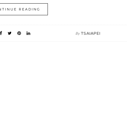
NTINUE READING
TSAIAPEI
By