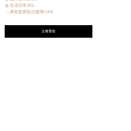
生活分享 (85)
再見美食區(已歇業) (40)
主機贊助