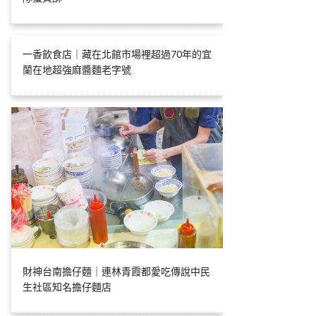
一香飲食店｜藏在北館市場裡超過70年的宜
蘭在地超強麻醬麵老字號
財神台南擔仔麵｜連林青霞都愛吃傳說中民
生社區知名擔仔麵店