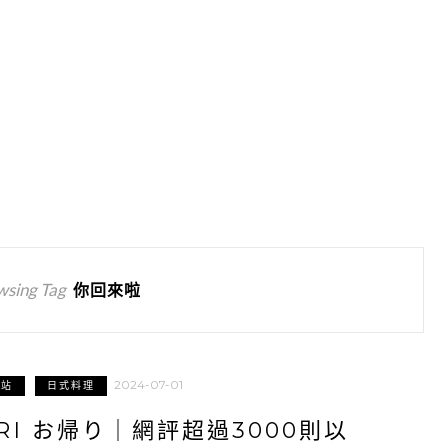
wsing Tag
你回來啦
2024-07-01
館站
日式料理
RI お帰り｜網評超過3000則以