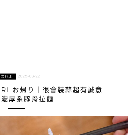
2020-08-22
日式料理
ERI お帰り｜很會裝蒜超有誠意
區濃厚系豚骨拉麵