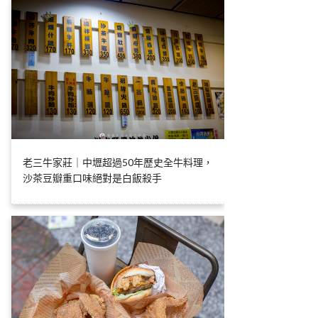
老三牛家莊｜中壢超過50年歷史全牛料理，
沙茶豆瓣重口味絕對是白飯殺手