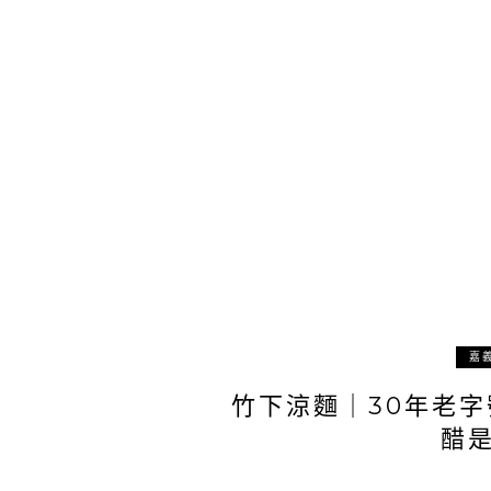
嘉
竹下涼麵｜30年老
醋