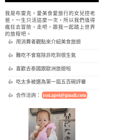
我是布雷克，愛美食愛旅行的女兒控老
爸，一生只活這麼一次，所以我們值得
瘋狂去冒險，走吧，跟我一起踏上世界
的旅程吧。
用消費者觀點來介紹美食旅遊
難吃不會寫除非吃到很生氣
喜歡去泰國跟歐洲旅遊啦
吃太多被選為第一屆五百碗評審
合作洽詢：
tsai.apei@gmail.com