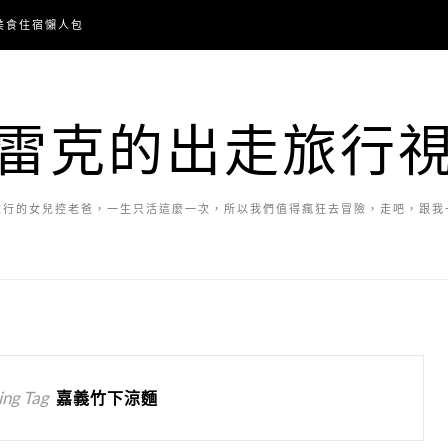
美食住宿懶人包
雷克的出走旅行
旅行的女兒控老爸，一生只活這麼一次，所以我們值得瘋狂去冒險，走吧，跟我
ng Tag
嘉義竹下涼麵