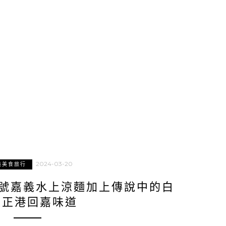
2024-03-20
義美食旅行
字號嘉義水上涼麵加上傳說中的白
是正港回嘉味道