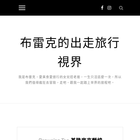
布雷克的出走旅行
視界
我是布雷克，愛美食愛旅行的女兒控老爸，一生只活這麼一次，所以
我們值得瘋狂去冒險，走吧，跟我一起踏上世界的旅程吧。