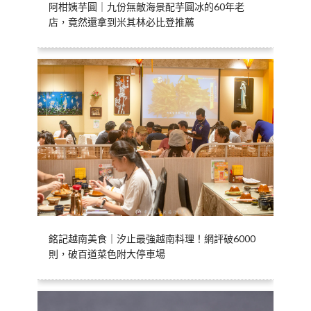
阿柑姨芋圓｜九份無敵海景配芋圓冰的60年老
店，竟然還拿到米其林必比登推薦
銘記越南美食｜汐止最強越南料理！網評破6000
則，破百道菜色附大停車場