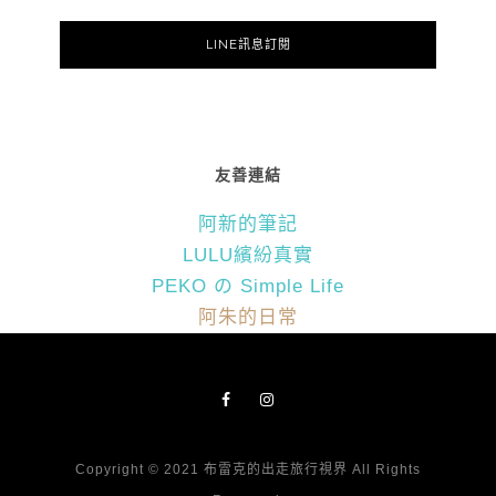
LINE訊息訂閱
友善連結
阿新的筆記
LULU繽紛真實
PEKO の Simple Life
阿朱的日常
Copyright © 2021 布雷克的出走旅行視界 All Rights