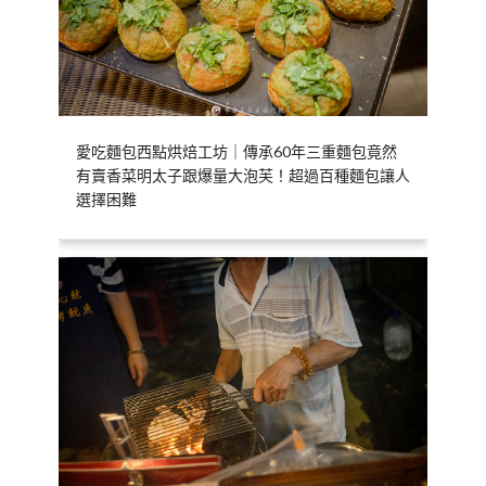
愛吃麵包西點烘焙工坊｜傳承60年三重麵包竟然
有賣香菜明太子跟爆量大泡芙！超過百種麵包讓人
選擇困難