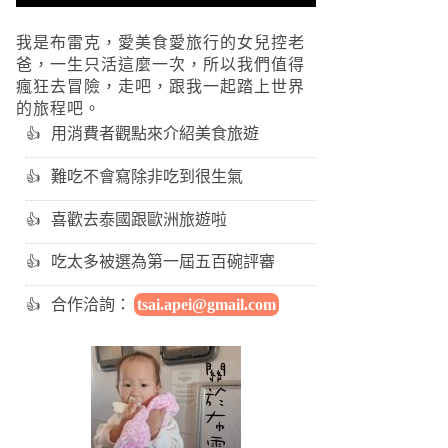
我是布雷克，愛美食愛旅行的女兒控老
爸，一生只活這麼一次，所以我們值得
瘋狂去冒險，走吧，跟我一起踏上世界
的旅程吧。
用消費者觀點來介紹美食旅遊
難吃不會寫除非吃到很生氣
喜歡去泰國跟歐洲旅遊啦
吃太多被選為第一屆五百碗評審
合作洽詢：
tsai.apei@gmail.com