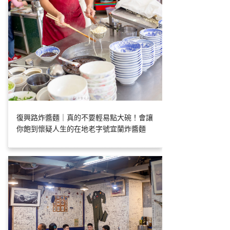
復興路炸醬麵｜真的不要輕易點大碗！會讓
你飽到懷疑人生的在地老字號宜蘭炸醬麵