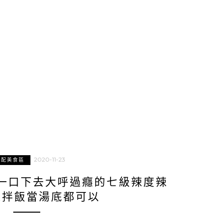
2020-11-23
宅配美食區
一口下去大呼過癮的七級辣度辣
麵拌飯當湯底都可以