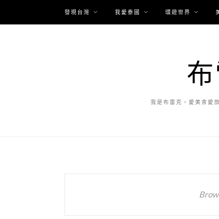
發現台灣
我愛泰國
環遊世界
布
我是布雷克，愛美食愛
Brows