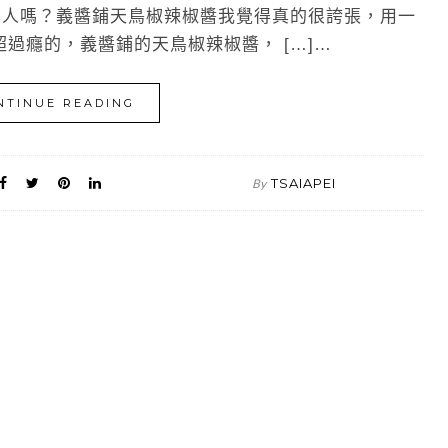
人嗎？義醬鋪天鳥椒辣椒醬我覺得真的很誇張，用一
過癮的，義醬鋪的天鳥椒辣椒醬， […]…
NTINUE READING
TSAIAPEI
By