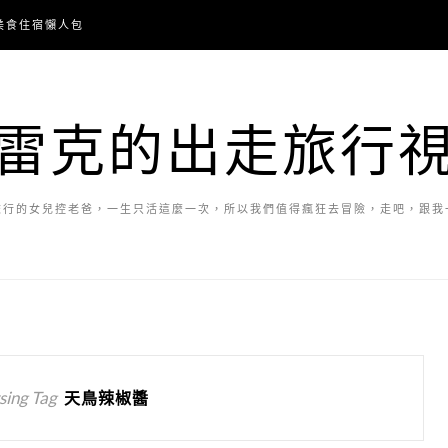
美食住宿懶人包
雷克的出走旅行
旅行的女兒控老爸，一生只活這麼一次，所以我們值得瘋狂去冒險，走吧，跟我
ing Tag
天鳥辣椒醬