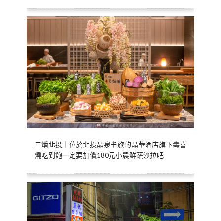
三燔北投｜位於北投晶泉丰旅的晶華酒店旗下壽喜
燒吃到飽一定要加價180元小農鮮蔬沙拉吧