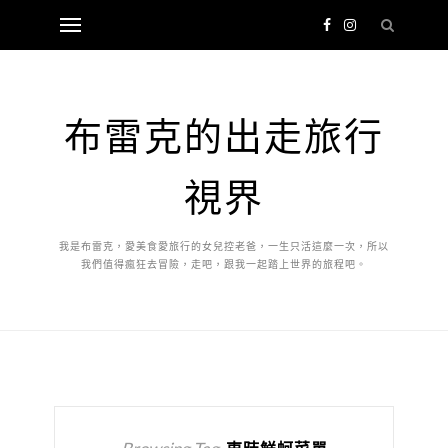
布雷克的出走旅行
視界
我是布雷克，愛美食愛旅行的女兒控老爸，一生只活這麼一次，所以
我們值得瘋狂去冒險，走吧，跟我一起踏上世界的旅程吧。