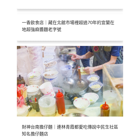
一香飲食店｜藏在北館市場裡超過70年的宜蘭在
地超強麻醬麵老字號
財神台南擔仔麵｜連林青霞都愛吃傳說中民生社區
知名擔仔麵店