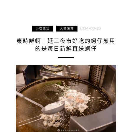
2024-08-28
小吃便當
大橋頭站
東時鮮蚵｜延三夜市好吃的蚵仔煎用
的是每日新鮮直送蚵仔