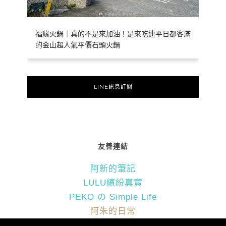
福緣火鍋｜真的不是來加油！是來吃連平日都客滿
的金山超人氣平價石頭火鍋
LINE訊息訂閱
友善連結
阿新的筆記
LULU繽紛真實
PEKO の Simple Life
阿朱的日常