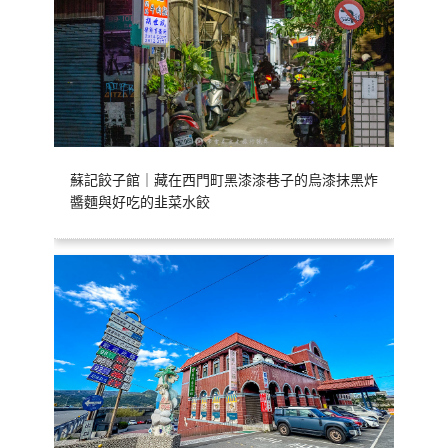
蘇記餃子館｜藏在西門町黑漆漆巷子的烏漆抹黑炸
醬麵與好吃的韭菜水餃