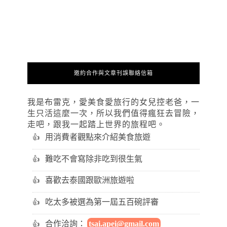
邀約合作與文章刊誤聯絡信箱
我是布雷克，愛美食愛旅行的女兒控老爸，一
生只活這麼一次，所以我們值得瘋狂去冒險，
走吧，跟我一起踏上世界的旅程吧。
用消費者觀點來介紹美食旅遊
難吃不會寫除非吃到很生氣
喜歡去泰國跟歐洲旅遊啦
吃太多被選為第一屆五百碗評審
合作洽詢：
tsai.apei@gmail.com