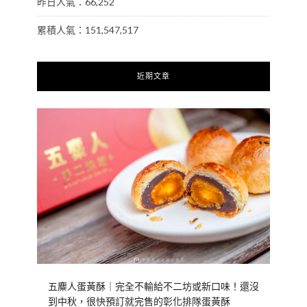
昨日人氣：66,252
累積人氣：151,547,517
近期文章
五麋人蛋黃酥｜完全不輸給不二坊或新口味！還沒
到中秋，很快預訂就完售的彰化排隊蛋黃酥