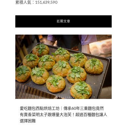
累積人氣：151,639,590
近期文章
愛吃麵包西點烘焙工坊｜傳承60年三重麵包竟然
有賣香菜明太子跟爆量大泡芙！超過百種麵包讓人
選擇困難