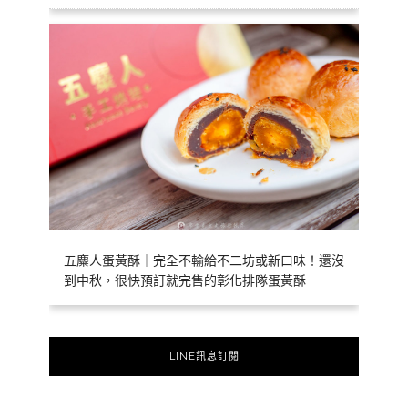
五麋人蛋黃酥｜完全不輸給不二坊或新口味！還沒
到中秋，很快預訂就完售的彰化排隊蛋黃酥
LINE訊息訂閱