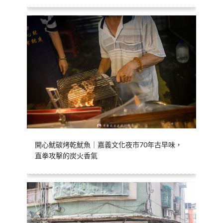
開心魷碳烤乾魷魚｜嘉義文化夜市70年古早味，
直拳攻擊的炭火香氣