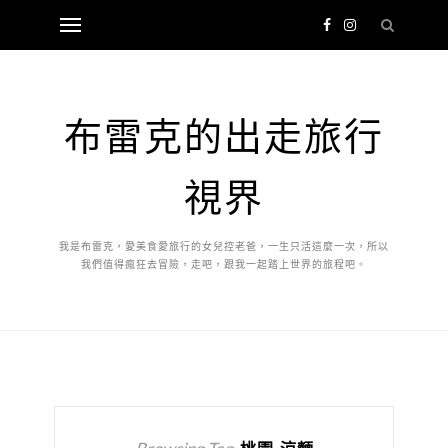
布雷克的出走旅行
視界
我是布雷克，愛美食愛旅行的女兒控老爸，一生只活這麼一次，所以
我們值得瘋狂去冒險，走吧，跟我一起踏上世界的旅程吧。