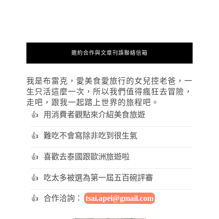
邀約合作與文章刊誤聯絡信箱
我是布雷克，愛美食愛旅行的女兒控老爸，一
生只活這麼一次，所以我們值得瘋狂去冒險，
走吧，跟我一起踏上世界的旅程吧。
用消費者觀點來介紹美食旅遊
難吃不會寫除非吃到很生氣
喜歡去泰國跟歐洲旅遊啦
吃太多被選為第一屆五百碗評審
合作洽詢：
tsai.apei@gmail.com