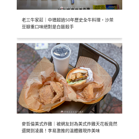
老三牛家莊｜中壢超過50年歷史全牛料理，沙茶
豆瓣重口味絕對是白飯殺手
麥哲倫美式炸雞｜被網友封為美式炸雞天花板竟然
還開到凌晨！李易激推的溫體雞現炸美味