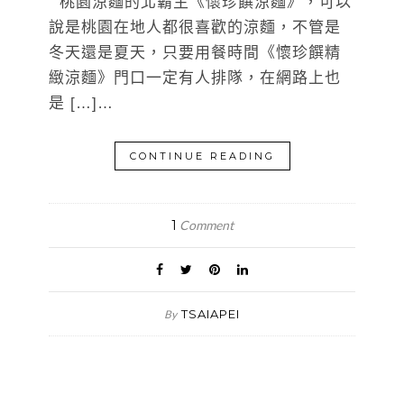
桃園涼麵的北霸主《懷珍饌涼麵》，可以
說是桃園在地人都很喜歡的涼麵，不管是
冬天還是夏天，只要用餐時間《懷珍饌精
緻涼麵》門口一定有人排隊，在網路上也
是 […]…
CONTINUE READING
1
Comment
TSAIAPEI
By