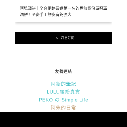
阿弘潤餅｜全台網路票選第一名的巨無霸份量冠軍
潤餅！全麥手工餅皮有夠強大
LINE訊息訂閱
友善連結
阿新的筆記
LULU繽紛真實
PEKO の Simple Life
阿朱的日常