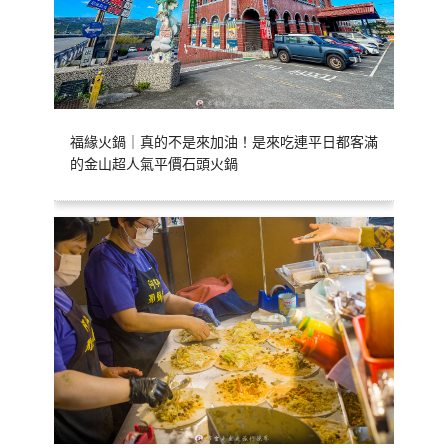
福緣火鍋｜真的不是來加油！是來吃連平日都客滿
的金山超人氣平價石頭火鍋