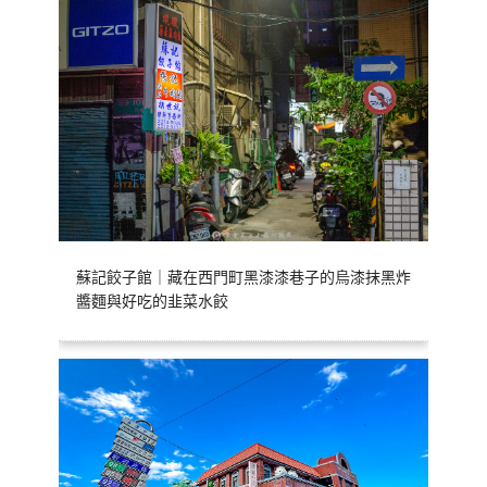
蘇記餃子館｜藏在西門町黑漆漆巷子的烏漆抹黑炸
醬麵與好吃的韭菜水餃