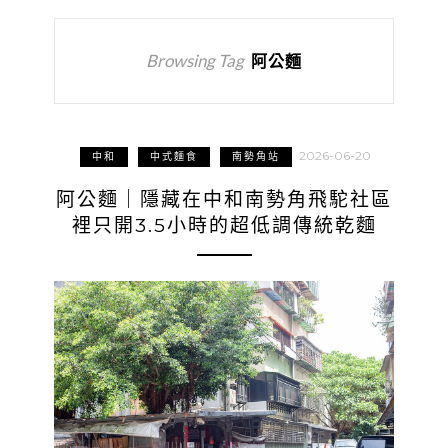
Browsing Tag
阿公麵
2026-06-20
中和
中式麵食
南勢角站
阿公麵｜隱藏在中和南勢角飛駝社區
裡只開3.5小時的超低調傳統乾麵