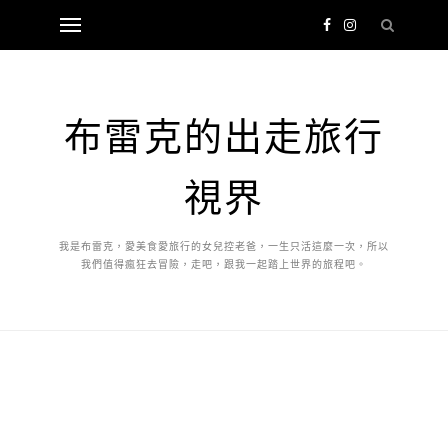
布雷克的出走旅行
視界
我是布雷克，愛美食愛旅行的女兒控老爸，一生只活這麼一次，所以
我們值得瘋狂去冒險，走吧，跟我一起踏上世界的旅程吧。