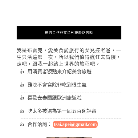
邀約合作與文章刊誤聯絡信箱
我是布雷克，愛美食愛旅行的女兒控老爸，一
生只活這麼一次，所以我們值得瘋狂去冒險，
走吧，跟我一起踏上世界的旅程吧。
用消費者觀點來介紹美食旅遊
難吃不會寫除非吃到很生氣
喜歡去泰國跟歐洲旅遊啦
吃太多被選為第一屆五百碗評審
合作洽詢：
tsai.apei@gmail.com