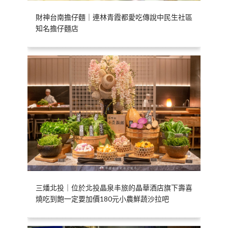
財神台南擔仔麵｜連林青霞都愛吃傳說中民生社區
知名擔仔麵店
三燔北投｜位於北投晶泉丰旅的晶華酒店旗下壽喜
燒吃到飽一定要加價180元小農鮮蔬沙拉吧