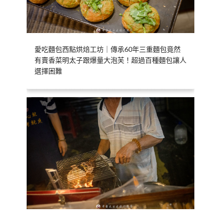
愛吃麵包西點烘焙工坊｜傳承60年三重麵包竟然
有賣香菜明太子跟爆量大泡芙！超過百種麵包讓人
選擇困難