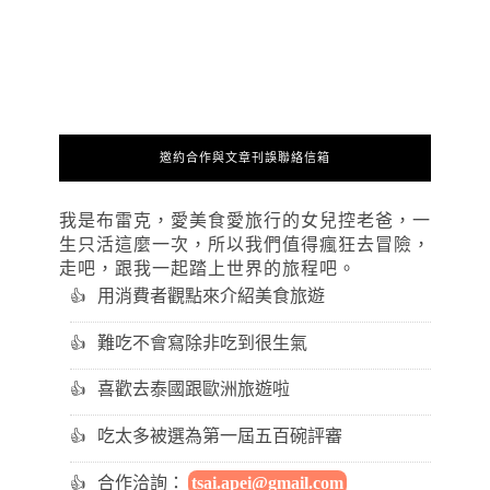
邀約合作與文章刊誤聯絡信箱
我是布雷克，愛美食愛旅行的女兒控老爸，一
生只活這麼一次，所以我們值得瘋狂去冒險，
走吧，跟我一起踏上世界的旅程吧。
用消費者觀點來介紹美食旅遊
難吃不會寫除非吃到很生氣
喜歡去泰國跟歐洲旅遊啦
吃太多被選為第一屆五百碗評審
合作洽詢：
tsai.apei@gmail.com