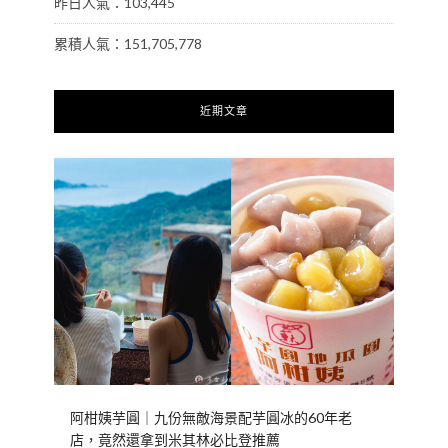
昨日人氣：103,445
累積人氣：151,705,778
近期文章
阿柑姨芋圓｜九份無敵海景配芋圓冰的60年老
店，竟然還拿到米其林必比登推薦