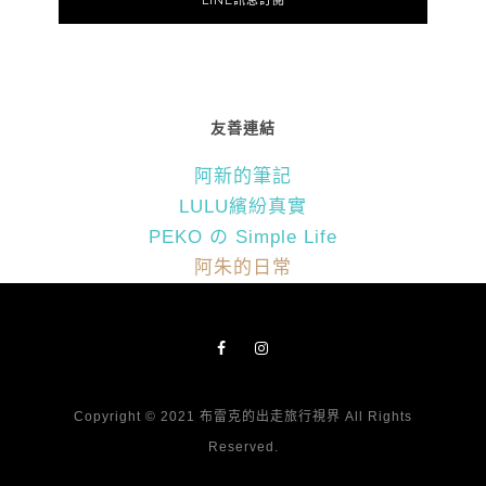
LINE訊息訂閱
友善連結
阿新的筆記
LULU繽紛真實
PEKO の Simple Life
阿朱的日常
Copyright © 2021 布雷克的出走旅行視界 All Rights
Reserved.