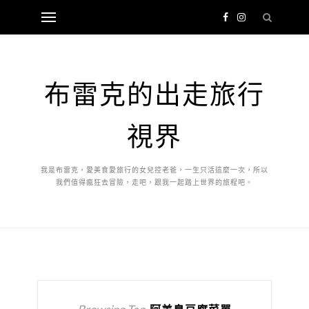
布雷克的出走旅行
視界
我是布雷克，愛美食愛旅行的女兒控老爸，一生只活這麼一次，所以
我們值得瘋狂去冒險，走吧，跟我一起踏上世界的旅程吧。