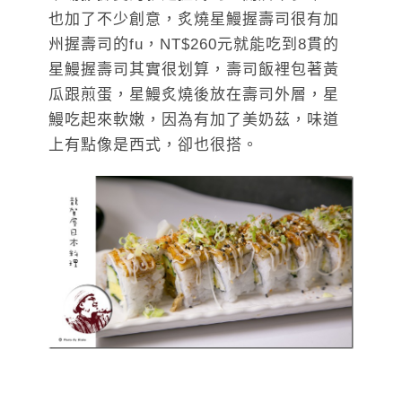
也加了不少創意，炙燒星鰻握壽司很有加
州握壽司的fu，NT$260元就能吃到8貫的
星鰻握壽司其實很划算，壽司飯裡包著黃
瓜跟煎蛋，星鰻炙燒後放在壽司外層，星
鰻吃起來軟嫩，因為有加了美奶茲，味道
上有點像是西式，卻也很搭。