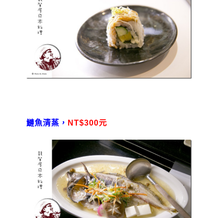
鰱魚清蒸，
NT$300元