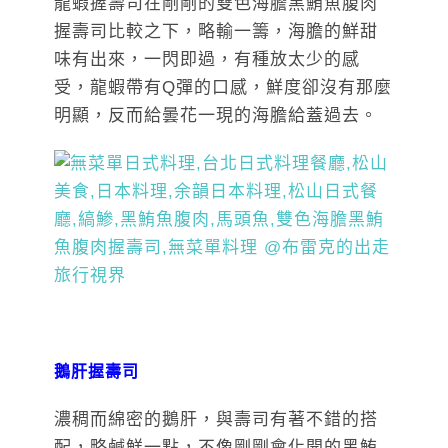
龍蝦握壽司在剛剛的雙色海膽黑鮪魚腹肉
握壽司比較之下，略輸一籌，海膽的鮮甜
味有出來，一閃即過，有種放太少的感
受，龍蝦帶有Q彈的口感，鮮度卻沒有那麼
明顯，反而給曇花一現的海膽給蓋過去。
鵝肝握壽司
濃稠而綿密的鵝肝，與壽司有著不錯的搭
配，略鹹鮮一點，不像剛剛會化開的黑鮪