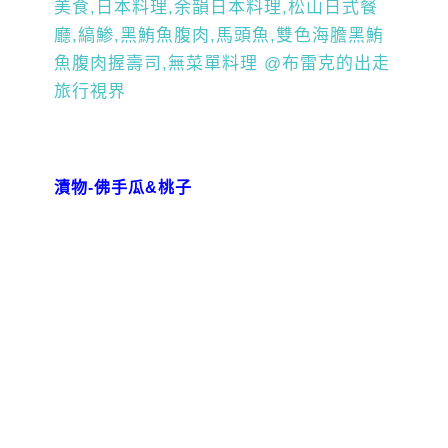
漬物-佛手瓜&桃子