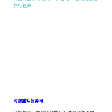
海膽龍蝦握壽司