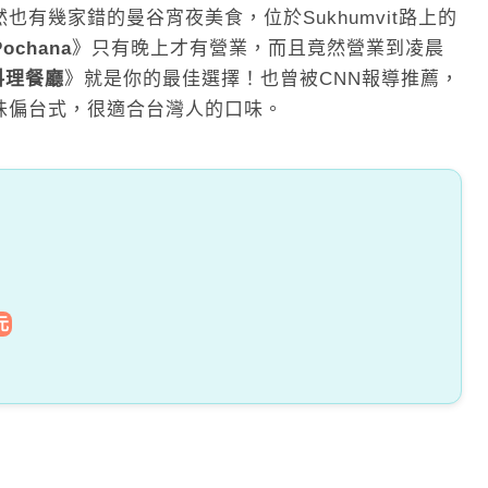
有幾家錯的曼谷宵夜美食，位於Sukhumvit路上的
Pochana
》只有晚上才有營業，而且竟然營業到凌晨
料理餐廳
》就是你的最佳選擇！也曾被CNN報導推薦，
味偏台式，很適合台灣人的口味。
元