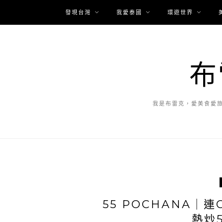
發現台灣
我愛泰國
環遊世界
布
我是布雷克，愛美食愛
55 POCHANA｜
熱炒