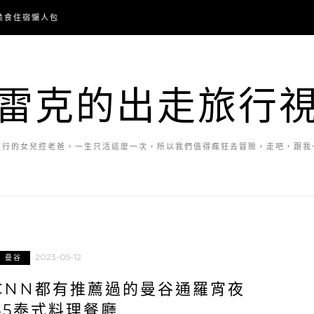
美食住宿懶人包
雷克的出走旅行
旅行的女兒控老爸，一生只活這麼一次，所以我們值得瘋狂去冒險，走吧，跟我
2023-05-12
曼谷
連CNN都有推薦過的曼谷通羅宵夜
55泰式料理餐廳