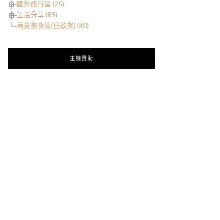
國外旅行區 (25)
生活分享 (85)
再見美食區(已歇業) (40)
主機贊助