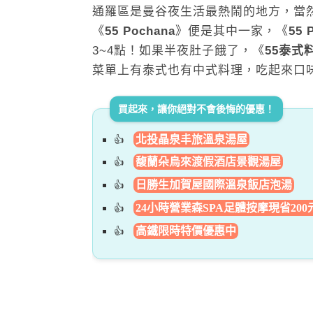
通羅區是曼谷夜生活最熱鬧的地方，當然也
《
55 Pochana
》便是其中一家，《
55 
3~4點！如果半夜肚子餓了，《
55泰式
菜單上有泰式也有中式料理，吃起來口
買起來，讓你絕對不會後悔的優惠！
北投晶泉丰旅溫泉湯屋
馥蘭朵烏來渡假酒店景觀湯屋
日勝生加賀屋國際溫泉飯店泡湯
24小時營業森SPA足體按摩現省200
高鐵限時特價優惠中