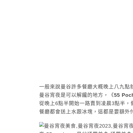
一般來說曼谷許多餐廳大概晚上八九點
曼谷宵夜是可以解饞的地方，《
55 Poc
從晚上6點半開始一路賣到凌晨3點半，
餐廳都會送上水跟冰塊，這都是要額外