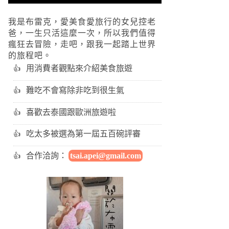
我是布雷克，愛美食愛旅行的女兒控老
爸，一生只活這麼一次，所以我們值得
瘋狂去冒險，走吧，跟我一起踏上世界
的旅程吧。
用消費者觀點來介紹美食旅遊
難吃不會寫除非吃到很生氣
喜歡去泰國跟歐洲旅遊啦
吃太多被選為第一屆五百碗評審
合作洽詢：
tsai.apei@gmail.com