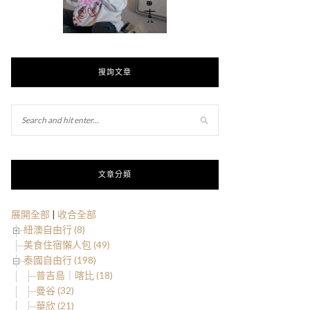
搜詢文章
文章分類
展開全部
|
收合全部
紐澳自由行 (8)
美食住宿懶人包 (49)
泰國自由行 (198)
普吉島｜喀比 (18)
曼谷 (32)
華欣 (21)