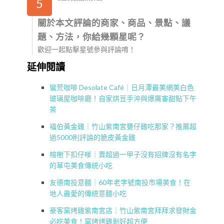
5
關於本文評論的商家、商品、景點、議
題、方法，你給幾顆星呢？
歡迎一起點擊星號參與評論唷！
延伸閱讀
蠻荒咖啡 Desolate Café｜日月潭最美網美白色
玻璃屋咖啡廳！自家烘豆手沖與爆厲害甜點下午
茶
福伯黃金雞｜竹山紫南宮甕仔雞吃那家？推薦超
過5000則評論的脆皮黃金雞
榕樹下扣仔嗲｜賣超過一甲子沒有招牌沒有名字
的草屯美食傳統小吃
友德南投意麵｜60年老字號南投市場美食！在
地人最愛的傳統意麵小吃
豪客窯烤雞紫南宮店｜竹山紫南宮拜拜求發財金
必吃美食！窯烤烤雞剝好超方便