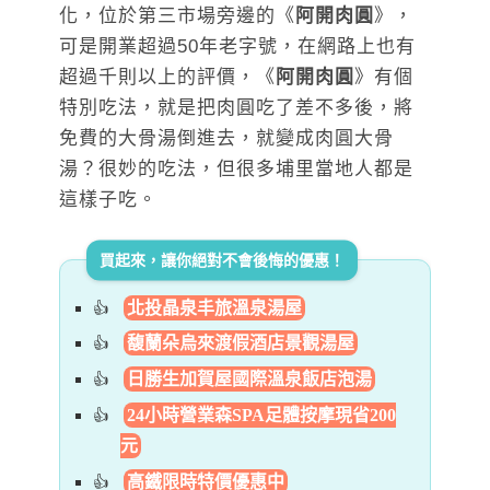
化，位於第三市場旁邊的《
阿開肉圓
》，
可是開業超過50年老字號，在網路上也有
超過千則以上的評價，《
阿開肉圓
》有個
特別吃法，就是把肉圓吃了差不多後，將
免費的大骨湯倒進去，就變成肉圓大骨
湯？很妙的吃法，但很多埔里當地人都是
這樣子吃。
買起來，讓你絕對不會後悔的優惠！
北投晶泉丰旅溫泉湯屋
馥蘭朵烏來渡假酒店景觀湯屋
日勝生加賀屋國際溫泉飯店泡湯
24小時營業森SPA足體按摩現省200
元
高鐵限時特價優惠中