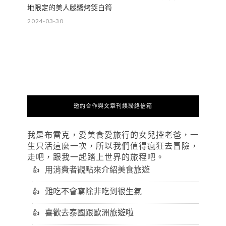
地限定的美人腿醬烤筊白筍
2024-03-30
邀約合作與文章刊誤聯絡信箱
我是布雷克，愛美食愛旅行的女兒控老爸，一
生只活這麼一次，所以我們值得瘋狂去冒險，
走吧，跟我一起踏上世界的旅程吧。
用消費者觀點來介紹美食旅遊
難吃不會寫除非吃到很生氣
喜歡去泰國跟歐洲旅遊啦