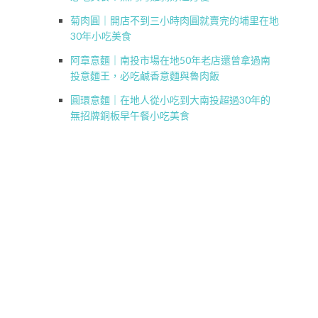
菊肉圓｜開店不到三小時肉圓就賣完的埔里在地
30年小吃美食
阿章意麵｜南投市場在地50年老店還曾拿過南
投意麵王，必吃鹹香意麵與魯肉飯
圓環意麵｜在地人從小吃到大南投超過30年的
無招牌銅板早午餐小吃美食