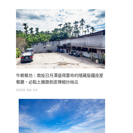
牛朝餐坊｜南投日月潭遠得要命的隱藏版鐵皮屋
餐廳，必點土雞跟剝皮辣椒炒絲瓜
2026-06-19