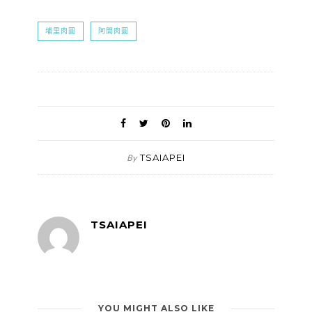
埔里肉圓
阿開肉圓
TSAIAPEI
By
TSAIAPEI
YOU MIGHT ALSO LIKE