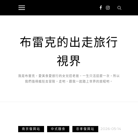
布雷克的出走旅行
視界
我是布雷克，愛美食愛旅行的女兒控老爸，一生只活這麼一次，所以
我們值得瘋狂去冒險，走吧，跟我一起踏上世界的旅程吧。
2026-05-14
南京復興站
中式麵食
忠孝復興站