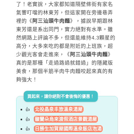
了！老實說，大家都知道隔壁條街有家名
氣響叮噹的林東芳，但這家開在旁邊巷弄
裡的《
阿三汕頭牛肉麵
》，據說早期跟林
東芳還是系出同門，實力絕對有水準。雖
然網路上評論不多，但還能維持4.3顆星的
高分，大多來吃的都是附近的上班族，超
少觀光客會走進來，《
阿三汕頭牛肉麵
》
真的是那種「走過路過就錯過」的隱藏版
美食，那個半筋半肉牛肉麵咬起來真的有
夠強大！
買起來，讓你絕對不會後悔的優惠！
北投晶泉丰旅溫泉湯屋
馥蘭朵烏來渡假酒店景觀湯屋
日勝生加賀屋國際溫泉飯店泡湯