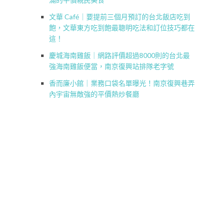
文華 Café｜要提前三個月預訂的台北飯店吃到
飽，文華東方吃到飽最聰明吃法和訂位技巧都在
這！
慶城海南雞飯｜網路評價超過8000則的台北最
強海南雞飯便當，南京復興站排隊老字號
香而廉小館｜業務口袋名單曝光！南京復興巷弄
內宇宙無敵強的平價熱炒餐廳