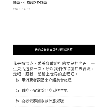
腳麵、牛肉麵跟炸醬麵
2025-04-02
邀約合作與文章刊誤聯絡信箱
我是布雷克，愛美食愛旅行的女兒控老爸，一
生只活這麼一次，所以我們值得瘋狂去冒險，
走吧，跟我一起踏上世界的旅程吧。
用消費者觀點來介紹美食旅遊
難吃不會寫除非吃到很生氣
喜歡去泰國跟歐洲旅遊啦