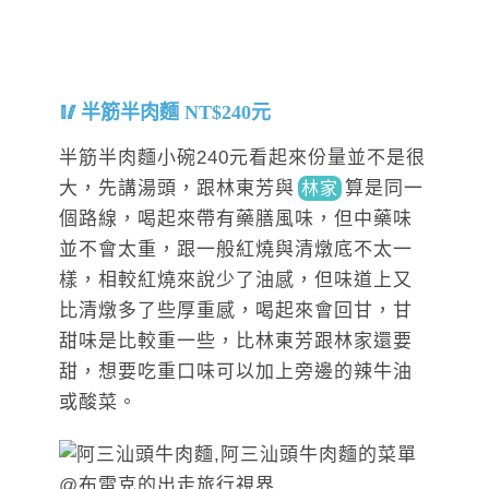
半筋半肉麵 NT$240元
半筋半肉麵小碗240元看起來份量並不是很
大，先講湯頭，跟
林東芳與
算是同
一
林家
個路線，喝起來帶有藥膳風味，但中藥味
並不會太重，跟一般紅燒與清燉底不太一
樣，相較紅燒來說少了油感，但味道上又
比清燉多了些厚重感，喝起來會回甘，甘
甜味是比較重一些，比林東芳跟林家還要
甜，想要吃重口味可以加上旁邊的辣牛油
或酸菜。