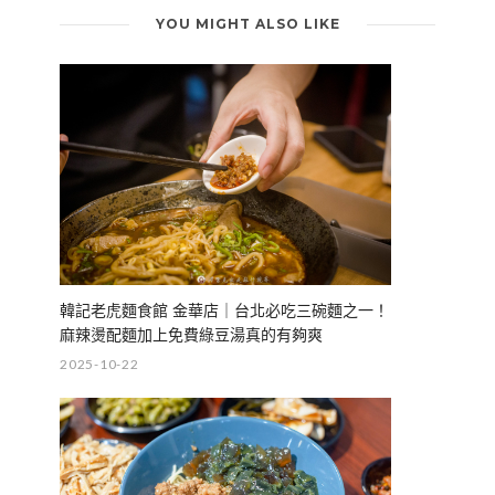
YOU MIGHT ALSO LIKE
韓記老虎麵食館 金華店｜台北必吃三碗麵之一！
麻辣燙配麵加上免費綠豆湯真的有夠爽
2025-10-22