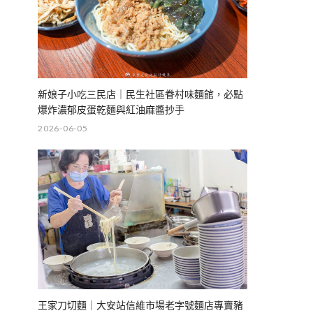
新娘子小吃三民店｜民生社區眷村味麵館，必點
爆炸濃郁皮蛋乾麵與紅油麻醬抄手
2026-06-05
王家刀切麵｜大安站信維市場老字號麵店專賣豬