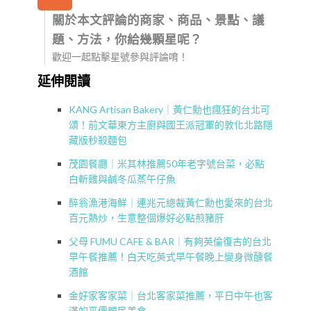
關於本文評論的商家、商品、景點、議
題、方法，你給幾顆星呢？
歡迎一起點擊星號參與評論唷！
延伸閱讀
KANG Artisan Bakery｜黃仁勳也瘋狂的台北可
頌！前文華東方主廚與國王派冠軍的敦化北路隱
藏版秒殺麵包
茂園餐廳｜米其林推薦50年老字號台菜，必點
白斬雞與鹹冬瓜蒸午仔魚
醉翁漁港海鮮｜連兆元總裁黃仁勳也愛來的台北
百元熱炒，生意整個爆好必點煎豬肝
父母 FUMU CAFE & BAR｜有夠英倫復古的台北
早午餐推薦！白天吃英式早午餐晚上變身微醺餐
酒館
金好家客家菜｜台北客家菜推薦，平日中午也客
滿的平價親民美食