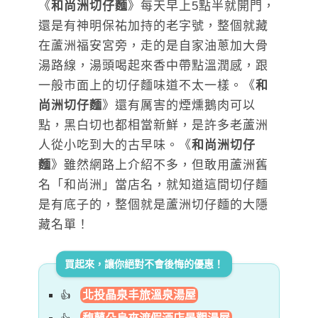
《
和尚洲切仔麵
》每天早上5點半就開門，
還是有神明保祐加持的老字號，整個就藏
在蘆洲福安宮旁，走的是自家油蔥加大骨
湯路線，湯頭喝起來香中帶點溫潤感，跟
一般市面上的切仔麵味道不太一樣。《
和
尚洲切仔麵
》還有厲害的煙燻鵝肉可以
點，黑白切也都相當新鮮，是許多老蘆洲
人從小吃到大的古早味。《
和尚洲切仔
麵
》雖然網路上介紹不多，但敢用蘆洲舊
名「和尚洲」當店名，就知道這間切仔麵
是有底子的，整個就是蘆洲切仔麵的大隱
藏名單！
買起來，讓你絕對不會後悔的優惠！
北投晶泉丰旅溫泉湯屋