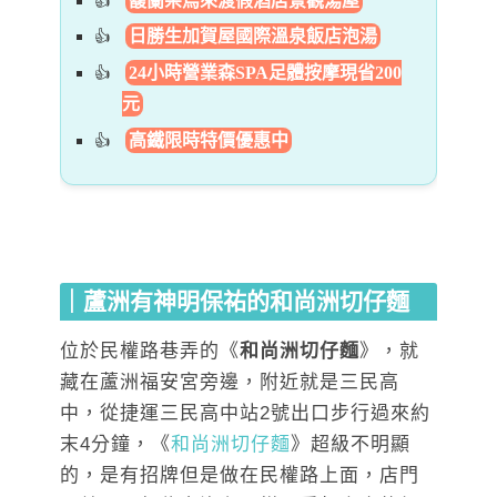
馥蘭朵烏來渡假酒店景觀湯屋
日勝生加賀屋國際溫泉飯店泡湯
24小時營業森SPA足體按摩現省200
元
高鐵限時特價優惠中
｜蘆洲有神明保祐的和尚洲切仔麵
位於民權路巷弄的《
和尚洲切仔麵
》，就
藏在蘆洲福安宮旁邊，附近就是三民高
中，從捷運三民高中站2號出口步行過來約
末4分鐘，《
和尚洲切仔麵
》超級不明顯
的，是有招牌但是做在民權路上面，店門