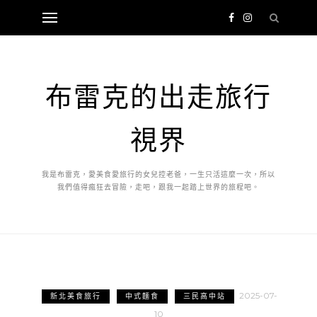
布雷克的出走旅行
視界
我是布雷克，愛美食愛旅行的女兒控老爸，一生只活這麼一次，所以
我們值得瘋狂去冒險，走吧，跟我一起踏上世界的旅程吧。
2025-07-
新北美食旅行
中式麵食
三民高中站
10