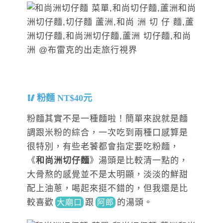
粉麵 NT$40元
粉麵其實不是一種麵啦！簡單來說就是麵
調跟米粉的綜合，一次吃到兩種口感算是
很特別，有些老饕都會指定要吃粉麵，
《
和尚洲切仔麵
》湯頭是比較清一點的，
大骨熬的感覺並不是太明顯，淡淡的鮮甜
配上油蔥，喝起來挺不錯的，但我還是比
較
喜歡
跟
的湯頭。
大廟口
阿郎