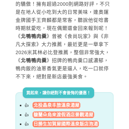
的驕傲！擁有超過2000則網路好評，不只
是在地人從小吃到大的日常美味，連奧運
金牌國手王齊麟都是常客，聽說他從唸書
時期就愛吃，現在偶爾還會回來報到呢！
《
北鴨鴨肉羹
》曾被《食尚玩家》與《非
凡大探索》大力推薦，最近更是一舉拿下
2026米其林必比登推薦，整個非常強大，
《
北鴨鴨肉羹
》招牌的鴨肉羹口感濃郁，
鴨肉飯的油蔥香氣更是逼人，吃一口就停
不下來，絕對是新店最強美食。
買起來，讓你絕對不會後悔的優惠！
北投晶泉丰旅溫泉湯屋
馥蘭朵烏來渡假酒店景觀湯屋
日勝生加賀屋國際溫泉飯店泡湯