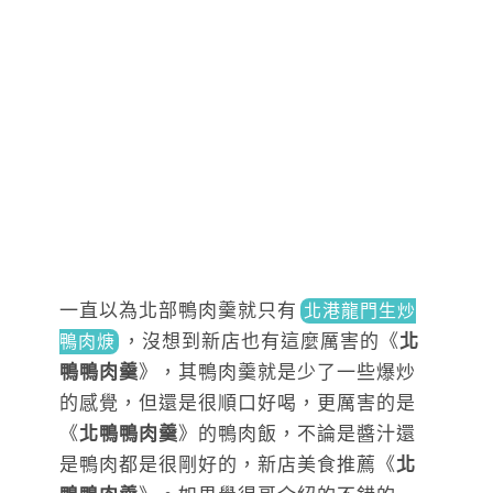
一直以為北部鴨肉羹就只
有
北港龍門生炒
，
沒
想到新店也有這麼厲害的《
北
鴨肉焿
鴨鴨肉羹
》，其鴨肉羹就是少了一些爆炒
的感覺，但還是很順口好喝，更厲害的是
《
北鴨鴨肉羹
》的鴨肉飯，不論是醬汁還
是鴨肉都是很剛好的，新店美食推薦《
北