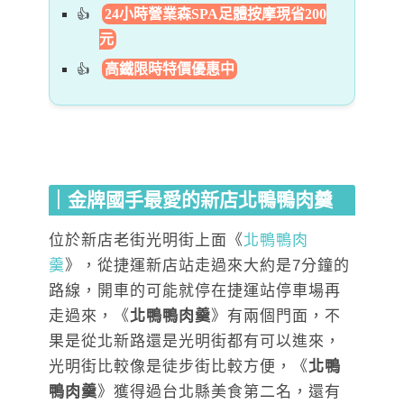
24小時營業森SPA足體按摩現省200
元
高鐵限時特價優惠中
｜金牌國手最愛的新店北鴨鴨肉羹
位於新店老街光明街上面《
北鴨鴨肉
羹
》，從捷運新店站走過來大約是7分鐘的
路線，開車的可能就停在捷運站停車場再
走過來，《
北鴨鴨肉羹
》有兩個門面，不
果是從北新路還是光明街都有可以進來，
光明街比較像是徒步街比較方便，《
北鴨
鴨肉羹
》獲得過台北縣美食第二名，還有