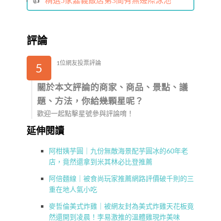
精選5家嘉義飯店第3間有無邊際泳池
評論
1位網友投票評論
5
關於本文評論的商家、商品、景點、議
題、方法，你給幾顆星呢？
歡迎一起點擊星號參與評論唷！
延伸閱讀
阿柑姨芋圓｜九份無敵海景配芋圓冰的60年老
店，竟然還拿到米其林必比登推薦
阿倍麵線｜被食尚玩家推薦網路評價破千則的三
重在地人氣小吃
麥哲倫美式炸雞｜被網友封為美式炸雞天花板竟
然還開到凌晨！李易激推的溫體雞現炸美味