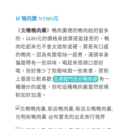
鴨肉羹 NT$85元
《
北鴨鴨肉羹
》鴨肉羹裡的鴨肉給的蠻多
的，以80元的價格來說算是能接受的，鴨
肉吃起來也不會太過柴或硬，算是有口感
的鴨肉，因為有跟筍絲一起煮，湯頭本身
偏甜帶有一些蒜味，喝起來很順口很好
喝，但好像少了些醋味跟一些焦香，原則
上還是比
較
喜歡
有一
北港龍門生炒鴨肉焿
種
爆炒的感覺，但吃這種鴨肉羹當然就辣
粉加好加滿。