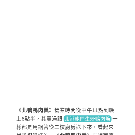
《
北鴨鴨肉羹
》營業時間從中午11點到晚
上8點半，其羹湯
跟
一
北港龍門生炒鴨肉焿
樣都是用鋼管從二樓廚房送下來，看起來