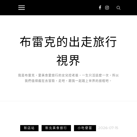
布雷克的出走旅行
視界
我是布雷克，愛美食愛旅行的女兒控老爸，一生只活這麼一次，所以
我們值得瘋狂去冒險，走吧，跟我一起踏上世界的旅程吧。
2026-07-15
新店站
新北美食旅行
小吃便當