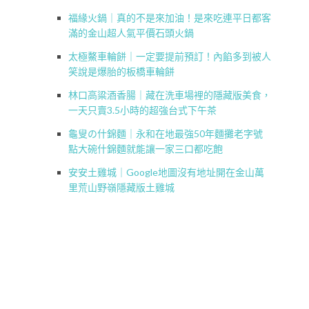
福緣火鍋｜真的不是來加油！是來吃連平日都客
滿的金山超人氣平價石頭火鍋
太極鰲車輪餅｜一定要提前預訂！內餡多到被人
笑說是爆胎的板橋車輪餅
林口高粱酒香腸｜藏在洗車場裡的隱藏版美食，
一天只賣3.5小時的超強台式下午茶
龜叟の什錦麵｜永和在地最強50年麵攤老字號
點大碗什錦麵就能讓一家三口都吃飽
安安土雞城｜Google地圖沒有地址開在金山萬
里荒山野嶺隱藏版土雞城