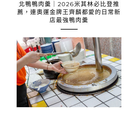
北鴨鴨肉羹｜2026米其林必比登推
薦，連奧運金牌王齊麟都愛的日常新
店最強鴨肉羹