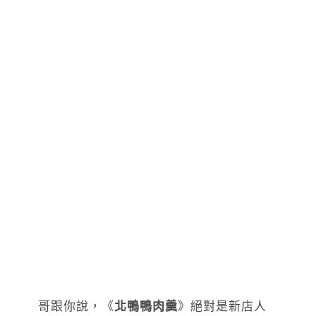
哥跟你說，《
北鴨鴨肉羹
》絕對是新店人