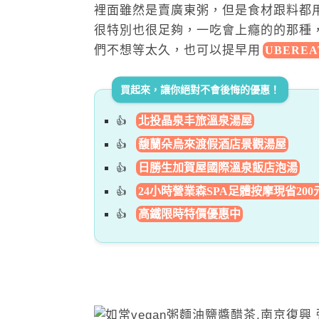
裡面雖然是賣廣東粥，但是食材跟料都
很特別也很足夠，一吃會上癮的的那種
們不想等太久，也可以提早用
UBEREA
買起來，讓你絕對不會後悔的優惠！
北投晶泉丰旅溫泉湯屋
馥蘭朵烏來渡假酒店景觀湯屋
日勝生加賀屋國際溫泉飯店泡湯
24小時營業森SPA足體按摩現省200
高鐵限時特價優惠中