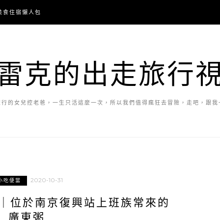
美食住宿懶人包
雷克的出走旅行
旅行的女兒控老爸，一生只活這麼一次，所以我們值得瘋狂去冒險，走吧，跟我
2020-10-31
小吃便當
茶｜位於南京復興站上班族常來的
廣東粥