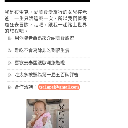
我是布雷克，愛美食愛旅行的女兒控老
爸，一生只活這麼一次，所以我們值得
瘋狂去冒險，走吧，跟我一起踏上世界
的旅程吧。
用消費者觀點來介紹美食旅遊
難吃不會寫除非吃到很生氣
喜歡去泰國跟歐洲旅遊啦
吃太多被選為第一屆五百碗評審
合作洽詢：
tsai.apei@gmail.com