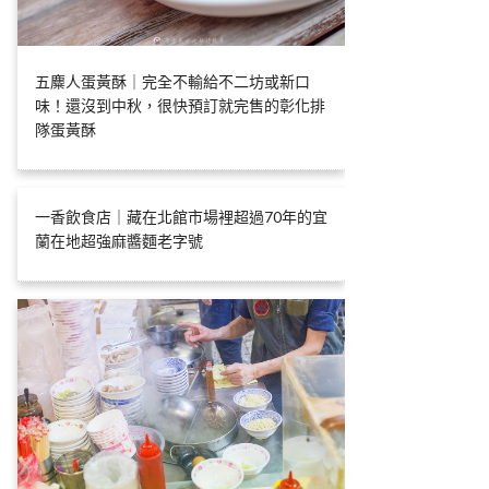
五麋人蛋黃酥｜完全不輸給不二坊或新口
味！還沒到中秋，很快預訂就完售的彰化排
隊蛋黃酥
一香飲食店｜藏在北館市場裡超過70年的宜
蘭在地超強麻醬麵老字號