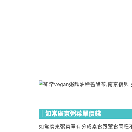
｜如常廣東粥菜單價錢
如常廣東粥菜單有分成素食跟葷食兩種