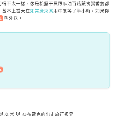
用得不太一樣，像是松露干貝跟麻油百菇蔬食粥香氣都
，基本上當天
在
如常廣東粥
用
中餐等了半小時，如果你
叫外送。
T
元