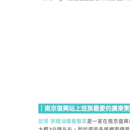
｜南京復興站上班族最愛的廣東粥
如常 粥麵油鹽醬醋茶
是一家在南京復興
大概3分鐘左右，附近還蠻多餐廳跟便