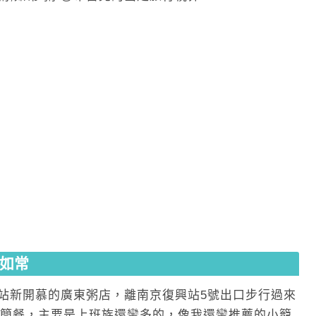
如常
站新開慕的廣東粥店，離南京復興站5號出口步行過來
當簡餐，主要是上班族還蠻多的，像我還蠻推薦的小籠