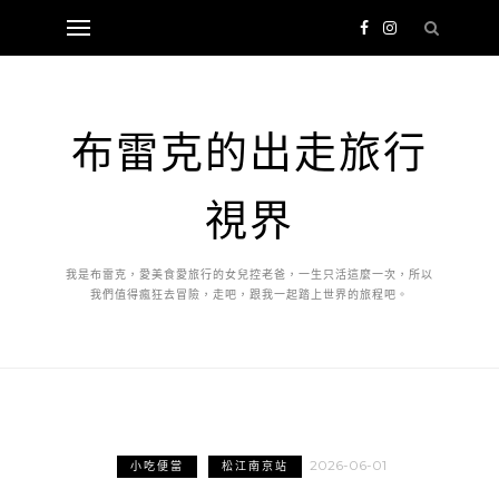
布雷克的出走旅行
視界
我是布雷克，愛美食愛旅行的女兒控老爸，一生只活這麼一次，所以
我們值得瘋狂去冒險，走吧，跟我一起踏上世界的旅程吧。
2026-06-01
小吃便當
松江南京站