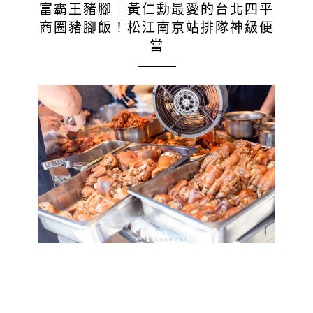
富霸王豬腳｜黃仁勳最愛的台北四平
商圈豬腳飯！松江南京站排隊神級便
當