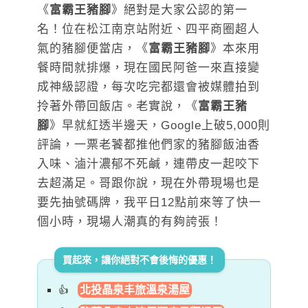
《
富霸王豬腳
》絕對是大家公認的第一
名！位在松江南京站附近、四平商圈超人
氣的豬腳便當店，《
富霸王豬腳
》本來用
餐時間就排爆，現在國民阿爸一來直接變
成神級認證，每次吃完都還會被媒體拍到
拎著外帶回飯店。老實說，《
富霸王豬
腳
》早就紅透半邊天，Google上破5,000則
評論，一票老饕都推他們家的豬腳飯油香
入味、滷汁濃郁不死鹹，連帶皮一起咬下
去超滿足。哥跟你說，現在外帶現場也是
要先抽號碼牌，我平日12點前來等了快一
個小時，現場人潮真的有夠誇張！
買起來，讓你絕對不會後悔的優惠！
北投晶泉丰旅溫泉湯屋