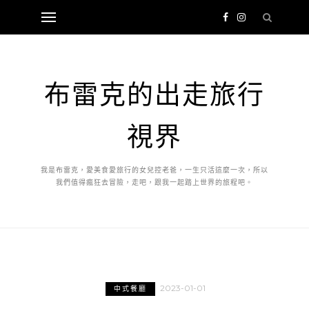
布雷克的出走旅行
視界
我是布雷克，愛美食愛旅行的女兒控老爸，一生只活這麼一次，所以
我們值得瘋狂去冒險，走吧，跟我一起踏上世界的旅程吧。
2023-01-01
中式餐廳