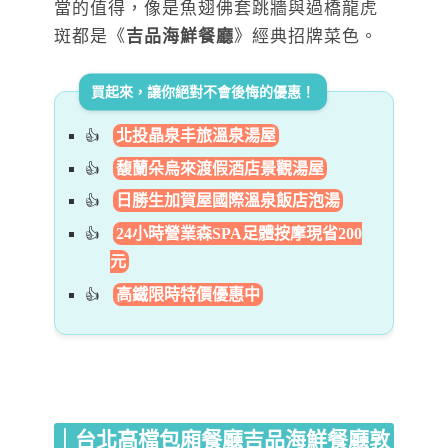
當的值得，像是魚翅佛套跳牆與過橋龍虎
斑都是《
吉品海鮮餐廳
》經典招牌菜色。
買起來，讓你絕對不會後悔的優惠！
北投晶泉丰旅溫泉湯屋
馥蘭朵烏來渡假酒店景觀湯屋
日勝生加賀屋國際溫泉飯店泡湯
24小時營業森SPA足體按摩現省200
元
高鐵限時特價優惠中
｜台北高檔包廂餐廳
吉品海鮮餐廳敦