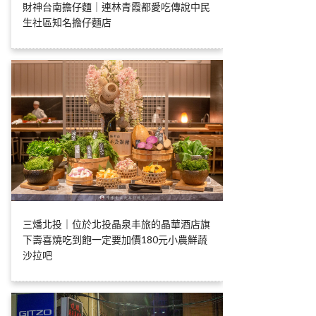
財神台南擔仔麵｜連林青霞都愛吃傳說中民
生社區知名擔仔麵店
三燔北投｜位於北投晶泉丰旅的晶華酒店旗
下壽喜燒吃到飽一定要加價180元小農鮮蔬
沙拉吧