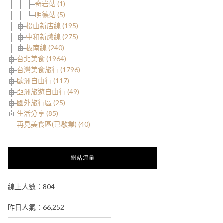
奇岩站 (1)
明德站 (5)
松山新店線 (195)
中和新蘆線 (275)
板南線 (240)
台北美食 (1964)
台灣美食旅行 (1796)
歐洲自由行 (117)
亞洲旅遊自由行 (49)
國外旅行區 (25)
生活分享 (85)
再見美食區(已歇業) (40)
網站流量
線上人數：804
昨日人氣：66,252