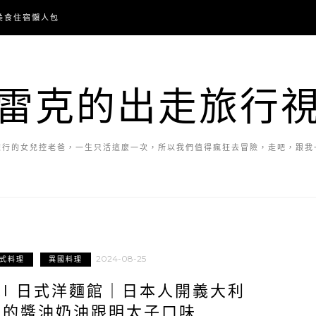
美食住宿懶人包
雷克的出走旅行
旅行的女兒控老爸，一生只活這麼一次，所以我們值得瘋狂去冒險，走吧，跟我
2024-08-25
式料理
異國料理
ORI 日式洋麵館｜日本人開義大利
風的醬油奶油跟明太子口味