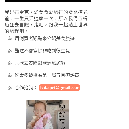
我是布雷克，愛美食愛旅行的女兒控老
爸，一生只活這麼一次，所以我們值得
瘋狂去冒險，走吧，跟我一起踏上世界
的旅程吧。
用消費者觀點來介紹美食旅遊
難吃不會寫除非吃到很生氣
喜歡去泰國跟歐洲旅遊啦
吃太多被選為第一屆五百碗評審
合作洽詢：
tsai.apei@gmail.com