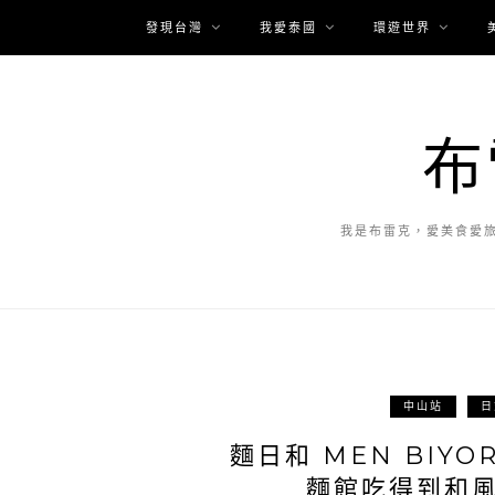
發現台灣
我愛泰國
環遊世界
布
我是布雷克，愛美食愛
中山站
日
麵日和 MEN BIY
麵館吃得到和