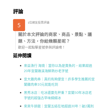
評論
1位網友投票評論
5
關於本文評論的商家、商品、景點、議
題、方法，你給幾顆星呢？
歡迎一起點擊星號參與評論唷！
延伸閱讀
來益漁行 海燒｜當你以為是賣魚的，結果超過
20年宜蘭礁溪海鮮熱炒老字號
宜大雞肉串｜真的有夠便宜！許多學生推薦的宜
蘭雞肉串10元就能吃到
黑秀冰店｜吃冰還要先秤重？宜蘭50年冰店老
字號的超強古早味綿綿冰
來來牛排館｜宜蘭五結在地超過30年！破2萬則