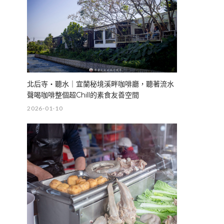
北后寺・聽水｜宜蘭秘境溪畔咖啡廳，聽著流水
聲喝咖啡整個超Chill的素食友善空間
2026-01-10