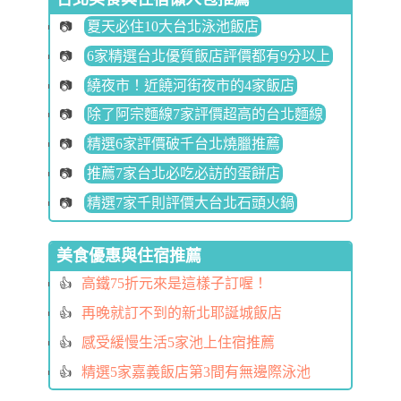
夏天必住10大台北泳池飯店
6家精選台北優質飯店評價都有9分以上
繞夜市！近饒河街夜市的4家飯店
除了阿宗麵線7家評價超高的台北麵線
精選6家評價破千台北燒臘推薦
推薦7家台北必吃必訪的蛋餅店
精選7家千則評價大台北石頭火鍋
美食優惠與住宿推薦
高鐵75折元來是這樣子訂喔！
再晚就訂不到的新北耶誕城飯店
感受緩慢生活5家池上住宿推薦
精選5家嘉義飯店第3間有無邊際泳池