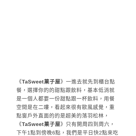
《
TaSweet菓子屋
》一進去就先到櫃台點
餐，選擇你的的甜點跟飲料，基本低消就
是一個人都要一份甜點跟一杯飲料，用餐
空間是在二嘍，看起來很有歐風感覺，重
點窗戶外直面的的是超美的落羽松林，
《
TaSweet菓子屋
》只有開周四到周六，
下午1點到傍晚6點，我們是平日快2點來吃