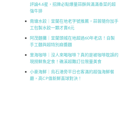
評論4.6星，招牌必點爆量蒜酥與滿滿香菜的超
強牛排
南塘水餃｜宜蘭在地老字號推薦，蒜蓉隨你加手
工包製水餃一顆才賣6元
阿茂麵攤｜宜蘭頭城在地超過60年老店！自製
手工麵與超特別麻醬麵
里海咖啡｜沒人來喝咖啡？真的是被咖啡耽誤的
現撈鮮魚定食！礁溪超難訂位限量美食
小豪海鮮｜烏石港旁平日也客滿的超強海鮮餐
廳，高CP值新鮮直球對決！