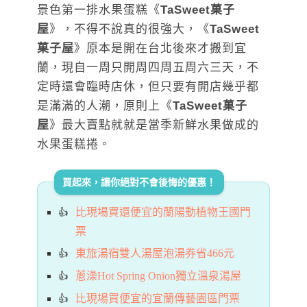
景色第一排水果蛋糕《
TaSweet菓子
屋
》，不得不說真的很強大，《
TaSweet
菓子屋
》原本是開在台北後來才搬到宜
蘭，現自一周只開周四周五周六三天，不
定時還會臨時店休，但只要有開店幾乎都
是滿滿的人潮，原則上《
TaSweet菓子
屋
》最大賣點就就是當季新鮮水果做成的
水果蛋糕捲。
買起來，讓你絕對不會後悔的優惠！
比現場買還便宜的蘭陽動植物王國門
票
東旅湯宿雙人湯屋泡湯券省466元
蔥澡Hot Spring Onion獨立溫泉湯屋
比現場買便宜的宜蘭傳藝園區門票