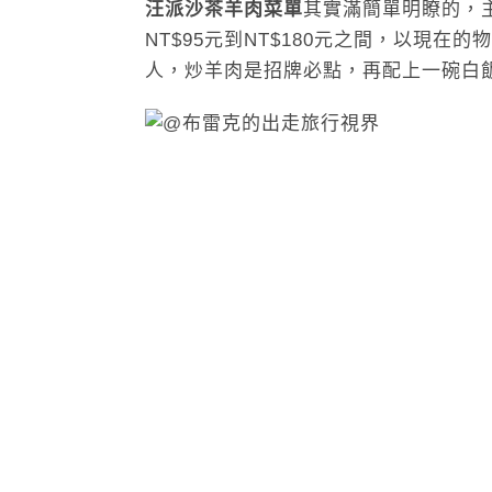
汪派沙茶羊肉菜單
其實滿簡單明瞭的，
NT$95元到NT$180元之間，以現
人，炒羊肉是招牌必點，再配上一碗白