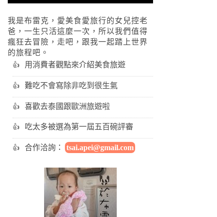
我是布雷克，愛美食愛旅行的女兒控老
爸，一生只活這麼一次，所以我們值得
瘋狂去冒險，走吧，跟我一起踏上世界
的旅程吧。
用消費者觀點來介紹美食旅遊
難吃不會寫除非吃到很生氣
喜歡去泰國跟歐洲旅遊啦
吃太多被選為第一屆五百碗評審
合作洽詢：
tsai.apei@gmail.com