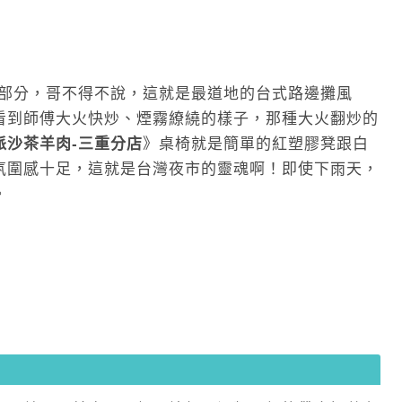
部分，哥不得不說，這就是最道地的台式路邊攤風
看到師傅大火快炒、煙霧繚繞的樣子，那種大火翻炒的
派沙茶羊肉-三重分店
》桌椅就是簡單的紅塑膠凳跟白
氛圍感十足，這就是台灣夜市的靈魂啊！即使下雨天，
。