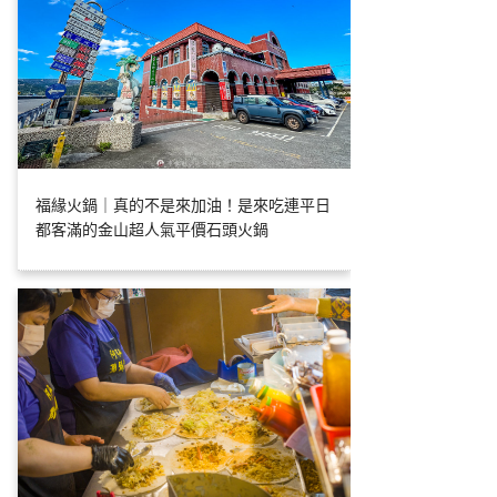
福緣火鍋｜真的不是來加油！是來吃連平日
都客滿的金山超人氣平價石頭火鍋