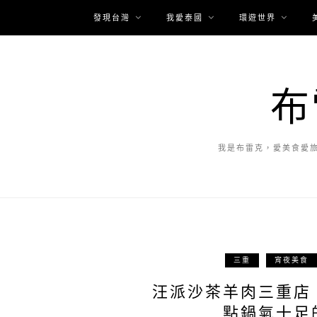
發現台灣
我愛泰國
環遊世界
布
我是布雷克，愛美食愛
三重
宵夜美食
汪派沙茶羊肉三重店
點鍋氣十足