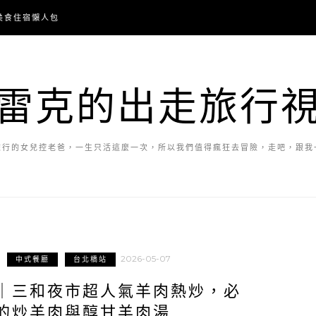
美食住宿懶人包
雷克的出走旅行
旅行的女兒控老爸，一生只活這麼一次，所以我們值得瘋狂去冒險，走吧，跟我
2026-05-07
中式餐廳
台北橋站
｜三和夜市超人氣羊肉熱炒，必
的炒羊肉與醇甘羊肉湯