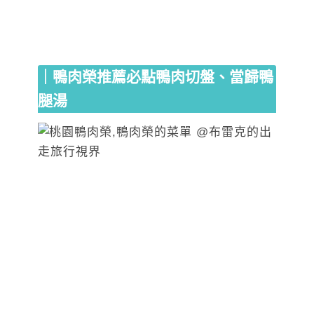
｜
鴨肉榮
推薦必點鴨肉切盤、當歸鴨
腿湯