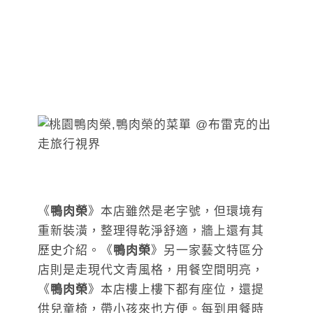
《
鴨肉榮
》本店雖然是老字號，但環境有
重新裝潢，整理得乾淨舒適，牆上還有其
歷史介紹。《
鴨肉榮
》另一家藝文特區分
店則是走現代文青風格，用餐空間明亮，
《
鴨肉榮
》本店樓上樓下都有座位，還提
供兒童椅，帶小孩來也方便。每到用餐時