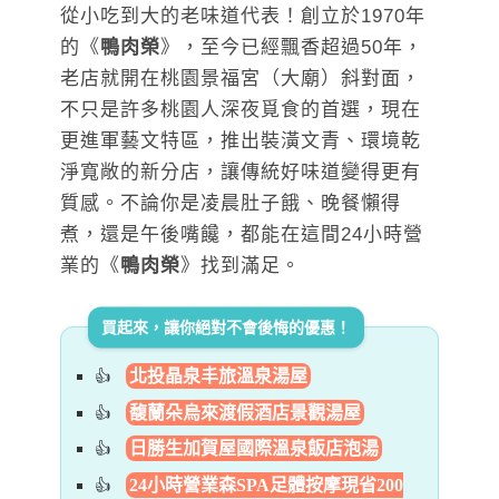
從小吃到大的老味道代表！創立於1970年
的《
鴨肉榮
》，至今已經飄香超過50年，
老店就開在桃園景福宮（大廟）斜對面，
不只是許多桃園人深夜覓食的首選，現在
更進軍藝文特區，推出裝潢文青、環境乾
淨寬敞的新分店，讓傳統好味道變得更有
質感。不論你是凌晨肚子餓、晚餐懶得
煮，還是午後嘴饞，都能在這間24小時營
業的《
鴨肉榮
》找到滿足。
買起來，讓你絕對不會後悔的優惠！
北投晶泉丰旅溫泉湯屋
馥蘭朵烏來渡假酒店景觀湯屋
日勝生加賀屋國際溫泉飯店泡湯
24小時營業森SPA足體按摩現省200