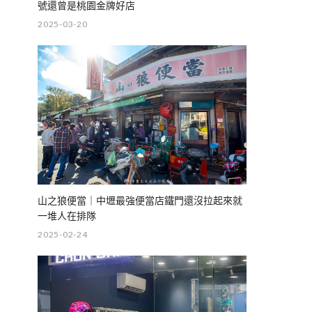
號還曾是桃園金牌好店
2025-03-20
山之狼便當｜中壢最強便當店鐵門還沒拉起來就
一堆人在排隊
2025-02-24