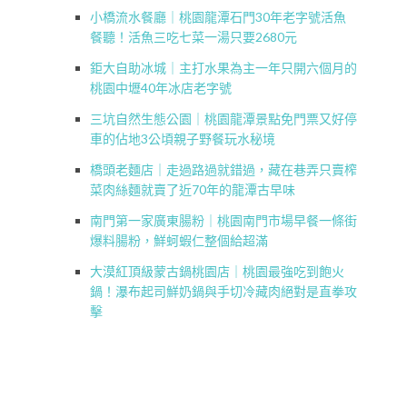
小橋流水餐廳｜桃園龍潭石門30年老字號活魚
餐聽！活魚三吃七菜一湯只要2680元
鉅大自助冰城｜主打水果為主一年只開六個月的
桃園中壢40年冰店老字號
三坑自然生態公園｜桃園龍潭景點免門票又好停
車的佔地3公頃親子野餐玩水秘境
橋頭老麵店｜走過路過就錯過，藏在巷弄只賣榨
菜肉絲麵就賣了近70年的龍潭古早味
南門第一家廣東腸粉｜桃園南門市場早餐一條街
爆料腸粉，鮮蚵蝦仁整個給超滿
大漠紅頂級蒙古鍋桃園店｜桃園最強吃到飽火
鍋！瀑布起司鮮奶鍋與手切冷藏肉絕對是直拳攻
擊