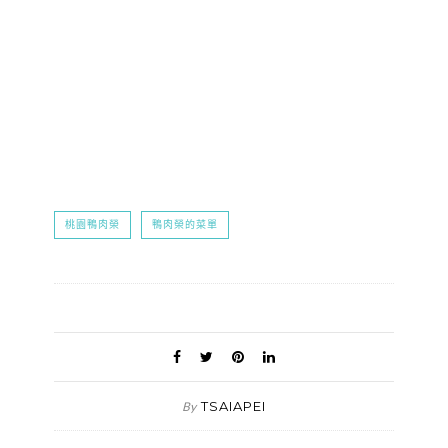
桃園鴨肉榮
鴨肉榮的菜單
TSAIAPEI
By