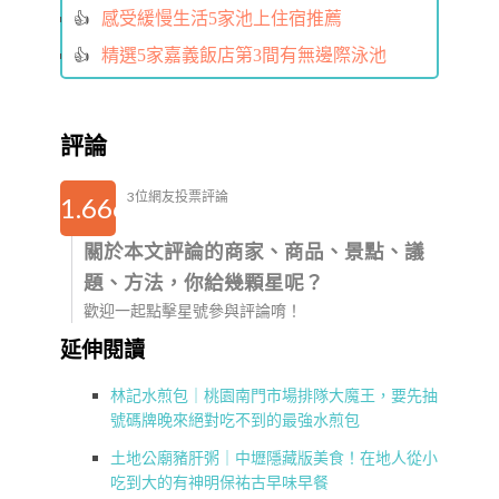
感受緩慢生活5家池上住宿推薦
精選5家嘉義飯店第3間有無邊際泳池
評論
3位網友投票評論
1.6666666666667
關於本文評論的商家、商品、景點、議
題、方法，你給幾顆星呢？
歡迎一起點擊星號參與評論唷！
延伸閱讀
林記水煎包｜桃園南門市場排隊大魔王，要先抽
號碼牌晚來絕對吃不到的最強水煎包
土地公廟豬肝粥｜中壢隱藏版美食！在地人從小
吃到大的有神明保祐古早味早餐