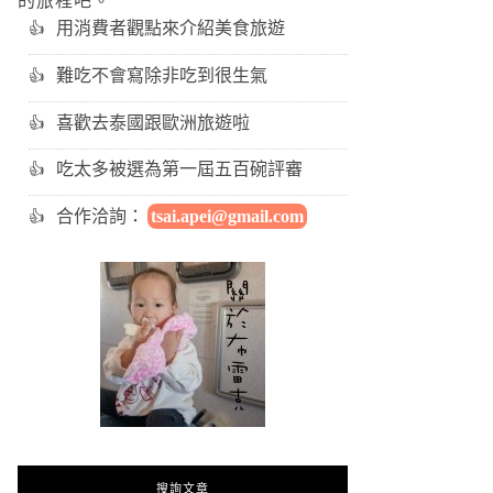
的旅程吧。
用消費者觀點來介紹美食旅遊
難吃不會寫除非吃到很生氣
喜歡去泰國跟歐洲旅遊啦
吃太多被選為第一屆五百碗評審
合作洽詢：
tsai.apei@gmail.com
搜詢文章