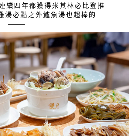
｜連續四年都獲得米其林必比登推
雞湯必點之外鱸魚湯也超棒的