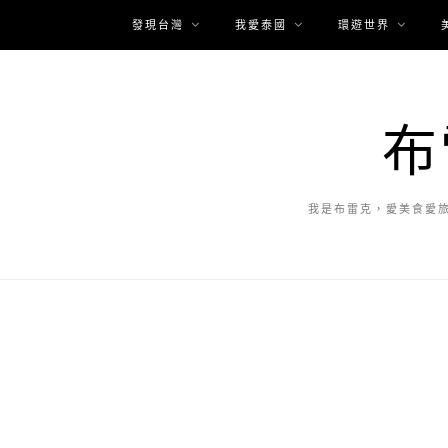
發現台灣
我愛泰國
環遊世界
布
我是布雷克，愛美食愛