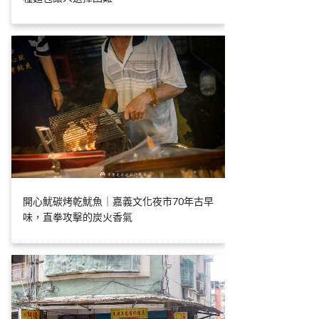
開心魷碳烤乾魷魚｜嘉義文化夜市70年古早
味，直拳攻擊的炭火香氣