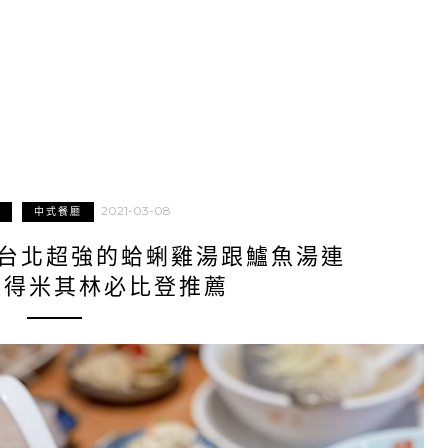
2021-03-08
中式餐廳
｜台北超強的蛤蜊雞湯跟鱸魚湯連
獲得米其林必比登推薦