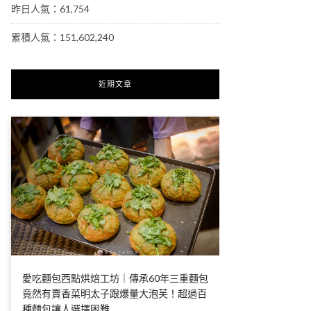
昨日人氣：61,754
累積人氣：151,602,240
近期文章
愛吃麵包西點烘焙工坊｜傳承60年三重麵包
竟然有賣香菜明太子跟爆量大泡芙！超過百
種麵包讓人選擇困難