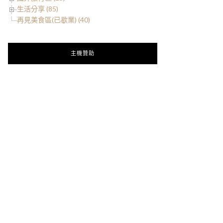
生活分享 (85)
再見美食區(已歇業) (40)
主機贊助