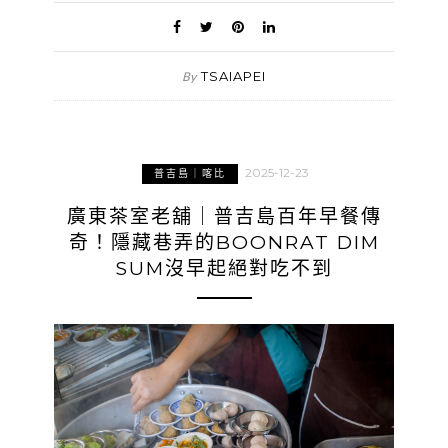
TSAIAPEI
By
2025-12-23
普吉島｜喀比
廣東茶室老舖｜普吉島百年早餐傳
奇！隱藏巷弄的BOONRAT DIM
SUM沒早起絕對吃不到