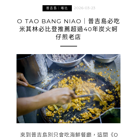
2026-03-23
普吉島｜喀比
O TAO BANG NIAO｜普吉島必吃
米其林必比登推薦超過40年炭火蚵
仔煎老店
來到普吉島別只會吃海鮮餐廳，這間《O