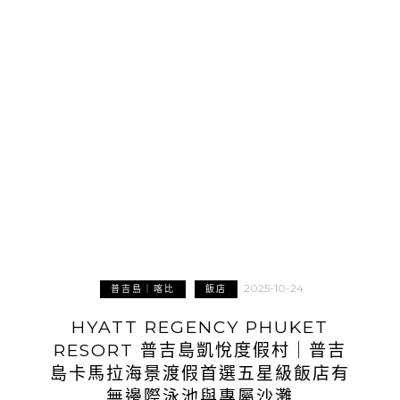
2025-10-24
普吉島｜喀比
飯店
HYATT REGENCY PHUKET
RESORT 普吉島凱悅度假村｜普吉
島卡馬拉海景渡假首選五星級飯店有
無邊際泳池與專屬沙灘