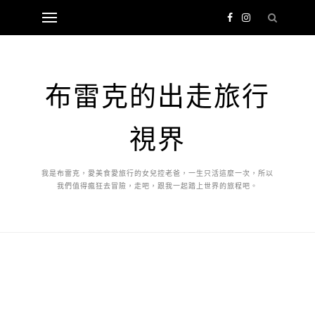
布雷克的出走旅行
視界
我是布雷克，愛美食愛旅行的女兒控老爸，一生只活這麼一次，所以
我們值得瘋狂去冒險，走吧，跟我一起踏上世界的旅程吧。