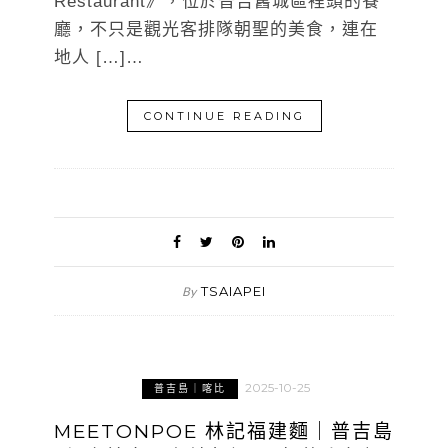
Restaurant》，位於普吉舊城區裡頭的餐
廳，不只是觀光客排隊朝聖的美食，連在
地人 […]…
CONTINUE READING
TSAIAPEI
By
2025-10-25
普吉島｜喀比
MEETONPOE 林記福建麵｜普吉島