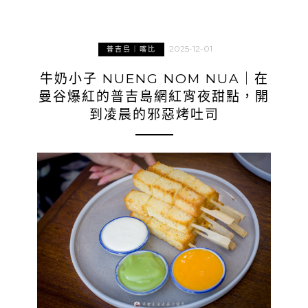
2025-12-01
普吉島｜喀比
牛奶小子 NUENG NOM NUA｜在
曼谷爆紅的普吉島網紅宵夜甜點，開
到凌晨的邪惡烤吐司