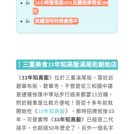
24小時營業森SPA足體按摩現省200
元
高鐵限時特價優惠中
｜三重美食33年知高飯溪尾街創始店
《
33年知高飯
》位於三重溪尾街，靠近近
碧華布街、碧華寺，不管是從三和國中還
是捷運徐匯中學站步行過來都要11分鐘，
附近騎車是比較方便啦！哥從十多年前就
開始吃《
33年知高飯
》，那時招牌就掛33
年，可是實際《
33年知高飯
》已經是二代
接手，也超過50年歷史了，另外一個名字