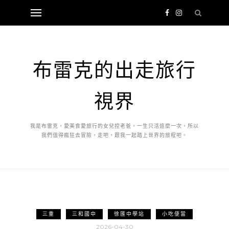
布雷克的出走旅行
視界
我是布雷克，愛美食愛旅行的女兒控老爸，一生只活這麼一次，所以
我們值得瘋狂去冒險，走吧，跟我一起踏上世界的旅程吧。
三重
三和國中
徐匯中學站
小吃便當
2026-04-30