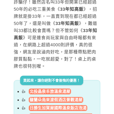
詐騙仔！雖然店名叫33年但開業已經超過
50年的必吃三重美食《
33年知高飯
》，招
牌就是掛33年，一直賣到現在都已經超過
50年了，還是叫做《
33年知高飯
》，難道
叫33都比較會賣嗎？但不管如何《
33年知
高飯
》可是連食尚玩家與自由時報都有來
過，在網路上超過4000則評價，真的很
強，網友是說滷肉好吃，是那種帶點肥肉
膠質黏黏，一吃就超愛，對了！桌上的桌
牌也很特別喔。
買起來，讓你絕對不會後悔的優惠！
北投晶泉丰旅溫泉湯屋
馥蘭朵烏來渡假酒店景觀湯屋
日勝生加賀屋國際溫泉飯店泡湯