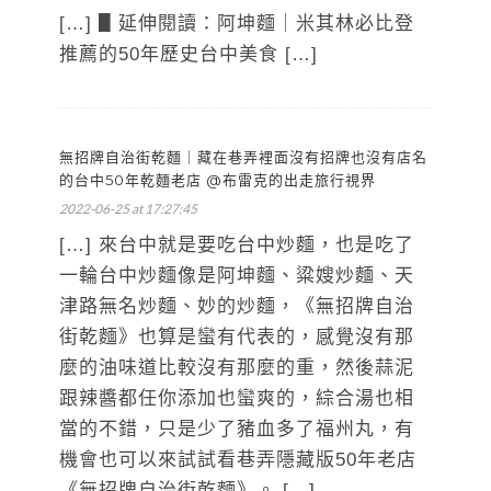
[…] ▋延伸閱讀：阿坤麵｜米其林必比登
推薦的50年歷史台中美食 […]
無招牌自治街乾麵｜藏在巷弄裡面沒有招牌也沒有店名
的台中50年乾麵老店 @布雷克的出走旅行視界
2022-06-25 at 17:27:45
[…] 來台中就是要吃台中炒麵，也是吃了
一輪台中炒麵像是阿坤麵、粱嫂炒麵、天
津路無名炒麵、妙的炒麵，《無招牌自治
街乾麵》也算是蠻有代表的，感覺沒有那
麼的油味道比較沒有那麼的重，然後蒜泥
跟辣醬都任你添加也蠻爽的，綜合湯也相
當的不錯，只是少了豬血多了福州丸，有
機會也可以來試試看巷弄隱藏版50年老店
《無招牌自治街乾麵》。 […]