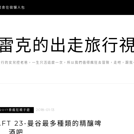
美食住宿懶人包
雷克的出走旅行
旅行的女兒控老爸，一生只活這麼一次，所以我們值得瘋狂去冒險，走吧，跟我
2018-01-13
2017泰瘋狂親子遊
AFT 23-曼谷最多種類的精釀啤
酒吧