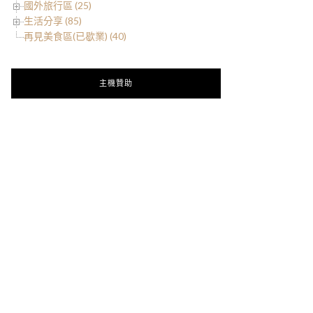
國外旅行區 (25)
生活分享 (85)
再見美食區(已歇業) (40)
主機贊助