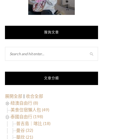
搜詢文章
文章分類
展開全部
|
收合全部
紐澳自由行 (8)
美食住宿懶人包 (49)
泰國自由行 (198)
普吉島｜喀比 (18)
曼谷 (32)
華欣 (21)