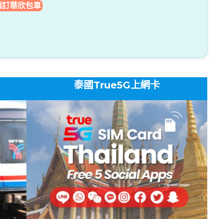
預訂華欣包車
泰國True5G上網卡