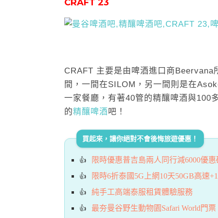
CRAFT 23
CRAFT 主要是由啤酒進口商Beervan
間，一間在SILOM，另一間則是在Asok
一家餐廳，有著40管的精釀啤酒與10
的
精釀啤酒
吧！
買起來，讓你絕對不會後悔旅遊優惠！
限時優惠普吉島兩人同行減6000優惠碼再
限時6折泰國5G上網10天50GB高速+1
純手工高端泰服租賃體驗服務
最夯曼谷野生動物園Safari World門票