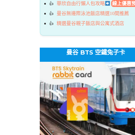
華欣自由行懶人包攻略
線上優惠
曼谷無邊際泳池飯店精選10間推薦
精選曼谷親子飯店與公寓式酒店
曼谷 BTS 空鐵兔子卡