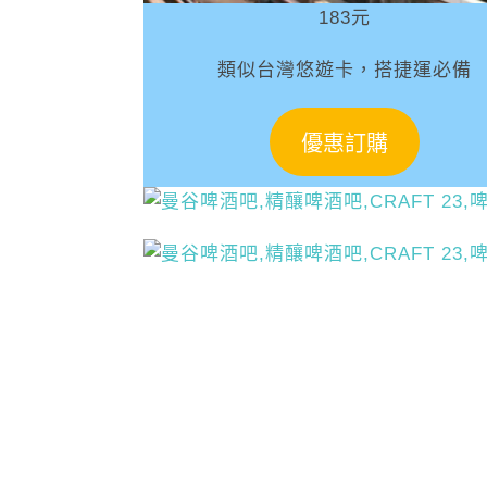
183元
類似台灣悠遊卡，搭捷運必備
優惠訂購