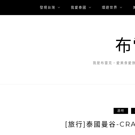
發現台灣
我愛泰國
環遊世界
布
我是布雷克，愛美食愛
酒吧
[旅行]泰國曼谷-CR