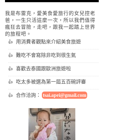
我是布雷克，愛美食愛旅行的女兒控老
爸，一生只活這麼一次，所以我們值得
瘋狂去冒險，走吧，跟我一起踏上世界
的旅程吧。
用消費者觀點來介紹美食旅遊
難吃不會寫除非吃到很生氣
喜歡去泰國跟歐洲旅遊啦
吃太多被選為第一屆五百碗評審
合作洽詢：
tsai.apei@gmail.com