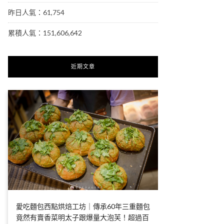
昨日人氣：61,754
累積人氣：151,606,642
近期文章
愛吃麵包西點烘焙工坊｜傳承60年三重麵包
竟然有賣香菜明太子跟爆量大泡芙！超過百