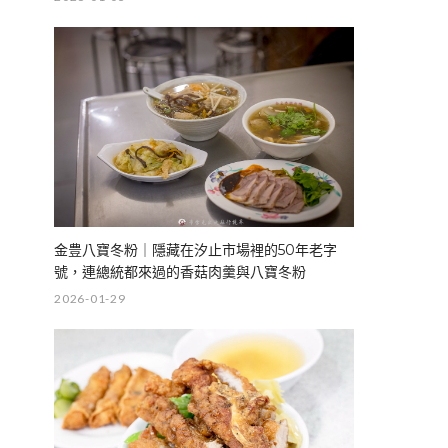
金豊八寶冬粉｜隱藏在汐止市場裡的50年老字
號，連總統都來過的香菇肉羹與八寶冬粉
2026-01-29