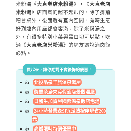
米粉湯《
大直老店米粉湯
》，《
大直老店
米粉湯
》店面真的超不起眼的，除了攤前
吧台桌外，後面還有室內空間，有時生意
好到連內用座都會客滿，除了米粉湯之
外，有很多特別小菜與黑白切可以點，吃
過《
大直老店米粉湯
》的網友還說滷肉飯
必點。
買起來，讓你絕對不會後悔的優惠！
北投晶泉丰旅溫泉湯屋
馥蘭朵烏來渡假酒店景觀湯屋
日勝生加賀屋國際溫泉飯店泡湯
24小時營業森SPA足體按摩現省200
元
高鐵限時特價優惠中