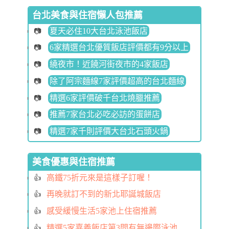
台北美食與住宿懶人包推薦
夏天必住10大台北泳池飯店
6家精選台北優質飯店評價都有9分以上
繞夜市！近饒河街夜市的4家飯店
除了阿宗麵線7家評價超高的台北麵線
精選6家評價破千台北燒臘推薦
推薦7家台北必吃必訪的蛋餅店
精選7家千則評價大台北石頭火鍋
美食優惠與住宿推薦
高鐵75折元來是這樣子訂喔！
再晚就訂不到的新北耶誕城飯店
感受緩慢生活5家池上住宿推薦
精選5家嘉義飯店第3間有無邊際泳池