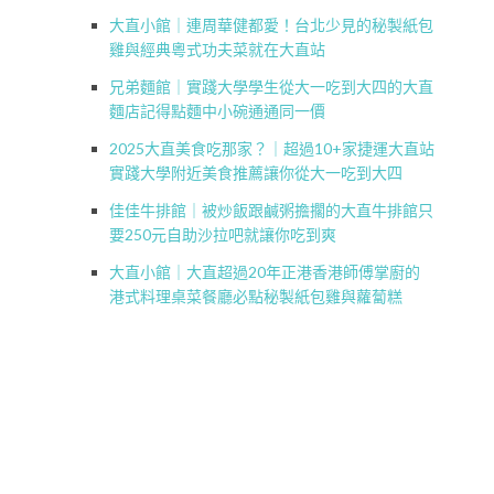
大直小館｜連周華健都愛！台北少見的秘製紙包
雞與經典粵式功夫菜就在大直站
兄弟麵館｜實踐大學學生從大一吃到大四的大直
麵店記得點麵中小碗通通同一價
2025大直美食吃那家？｜超過10+家捷運大直站
實踐大學附近美食推薦讓你從大一吃到大四
佳佳牛排館｜被炒飯跟鹹粥擔擱的大直牛排館只
要250元自助沙拉吧就讓你吃到爽
大直小館｜大直超過20年正港香港師傅掌廚的
港式料理桌菜餐廳必點秘製紙包雞與蘿蔔糕