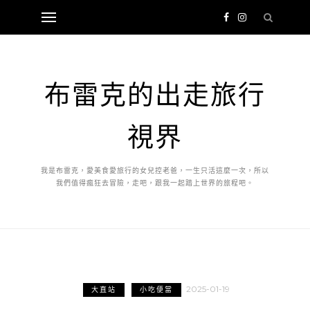
布雷克的出走旅行
視界
我是布雷克，愛美食愛旅行的女兒控老爸，一生只活這麼一次，所以
我們值得瘋狂去冒險，走吧，跟我一起踏上世界的旅程吧。
2025-01-19
大直站
小吃便當