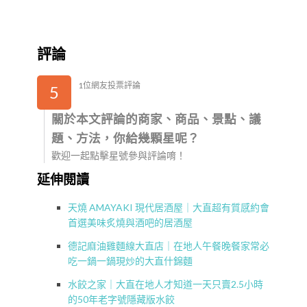
評論
1位網友投票評論
5
關於本文評論的商家、商品、景點、議
題、方法，你給幾顆星呢？
歡迎一起點擊星號參與評論唷！
延伸閱讀
天燒 AMAYAKI 現代居酒屋｜大直超有質感約會
首選美味炙燒與酒吧的居酒屋
德記麻油雞麵線大直店｜在地人午餐晚餐家常必
吃一鍋一鍋現炒的大直什錦麵
水餃之家｜大直在地人才知道一天只賣2.5小時
的50年老字號隱藏版水餃