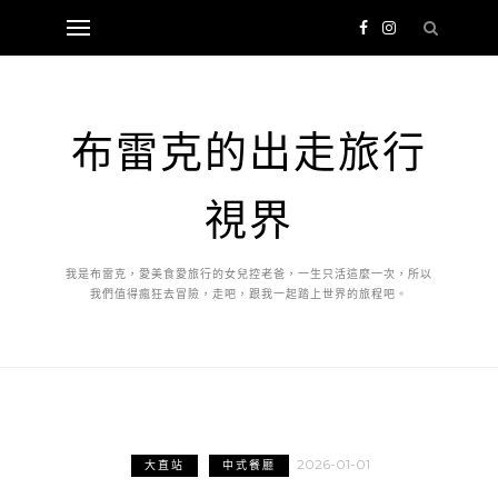
布雷克的出走旅行
視界
我是布雷克，愛美食愛旅行的女兒控老爸，一生只活這麼一次，所以
我們值得瘋狂去冒險，走吧，跟我一起踏上世界的旅程吧。
2026-01-01
大直站
中式餐廳