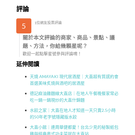
評論
1位網友投票評論
5
關於本文評論的商家、商品、景點、議
題、方法，你給幾顆星呢？
歡迎一起點擊星號參與評論唷！
延伸閱讀
天燒 AMAYAKI 現代居酒屋｜大直超有質感約會
首選美味炙燒與酒吧的居酒屋
德記麻油雞麵線大直店｜在地人午餐晚餐家常必
吃一鍋一鍋現炒的大直什錦麵
水餃之家｜大直在地人才知道一天只賣2.5小時
的50年老字號隱藏版水餃
大直小館｜連周華健都愛！台北少見的秘製紙包
雞與經典粵式功夫菜就在大直站