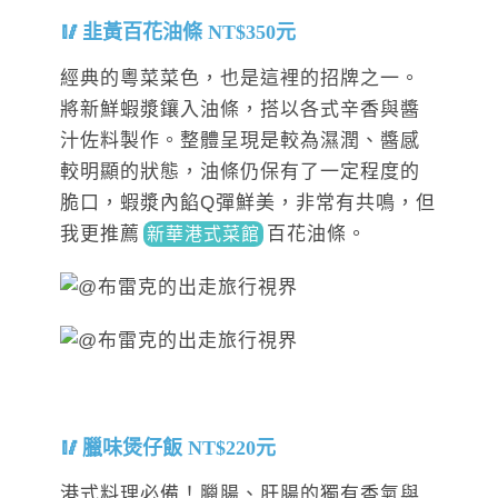
韭黃百花油條 NT$350元
經典的粵菜菜色，也是這裡的招牌之一。
將新鮮蝦漿鑲入油條，搭以各式辛香與醬
汁佐料製作。整體呈現是較為濕潤、醬感
較明顯的狀態，油條仍保有了一定程度的
脆口，蝦漿內餡Q彈鮮美，非常有共鳴，但
我更推
薦
百花油條
。
新華港式菜館
臘味煲仔飯 NT$220元
港式料理必備！臘腸、肝腸的獨有香氣與