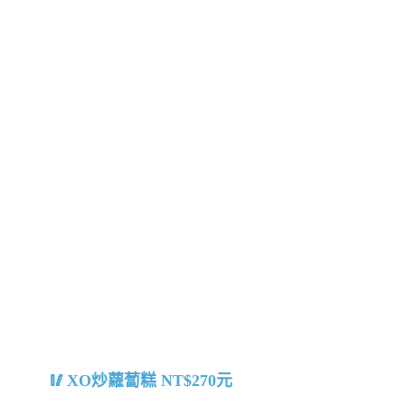
XO炒蘿蔔糕 NT$270元