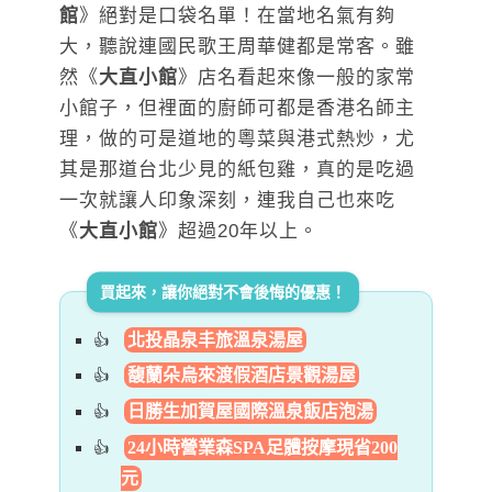
館
》絕對是口袋名單！在當地名氣有夠
大，聽說連國民歌王周華健都是常客。雖
然《
大直小館
》店名看起來像一般的家常
小館子，但裡面的廚師可都是香港名師主
理，做的可是道地的粵菜與港式熱炒，尤
其是那道台北少見的紙包雞，真的是吃過
一次就讓人印象深刻，連我自己也來吃
《
大直小館
》超過20年以上。
買起來，讓你絕對不會後悔的優惠！
北投晶泉丰旅溫泉湯屋
馥蘭朵烏來渡假酒店景觀湯屋
日勝生加賀屋國際溫泉飯店泡湯
24小時營業森SPA足體按摩現省200
元