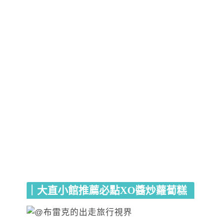
｜大直小館推薦必點XO醬炒蘿蔔糕