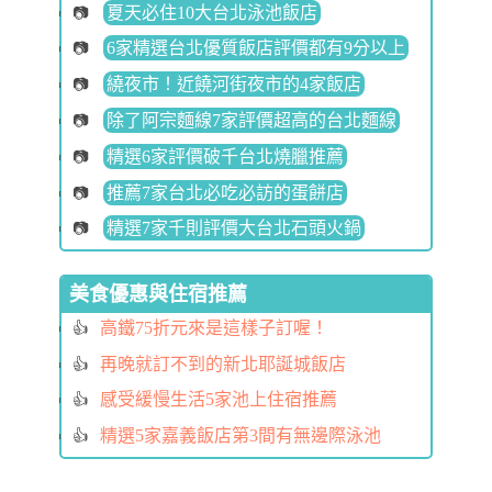
夏天必住10大台北泳池飯店
6家精選台北優質飯店評價都有9分以上
繞夜市！近饒河街夜市的4家飯店
除了阿宗麵線7家評價超高的台北麵線
精選6家評價破千台北燒臘推薦
推薦7家台北必吃必訪的蛋餅店
精選7家千則評價大台北石頭火鍋
美食優惠與住宿推薦
高鐵75折元來是這樣子訂喔！
再晚就訂不到的新北耶誕城飯店
感受緩慢生活5家池上住宿推薦
精選5家嘉義飯店第3間有無邊際泳池