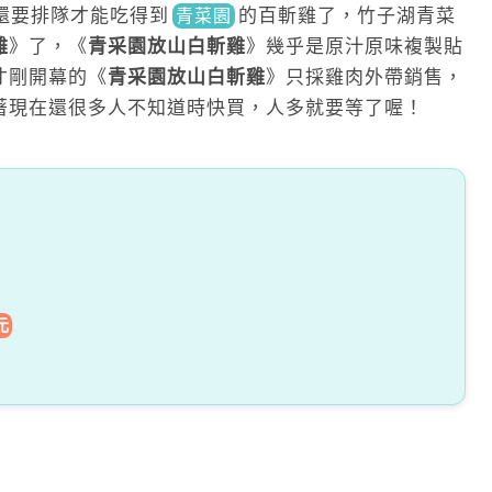
還要排隊才能吃得到
的百斬雞了
，
竹子湖青菜
青菜園
雞
》了
，
《
青采園放山白斬雞
》
幾乎是原汁原味複製貼
才剛開幕的
《
青采園放山白斬雞
》只採雞肉外帶銷售
，
著現在還很多人不知道時快買，人多就要等了喔！
元