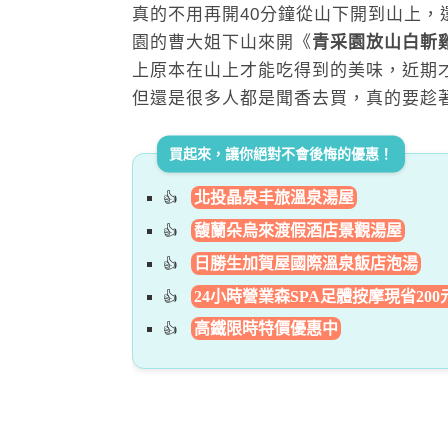
真的不用再開40分鐘從山下開到山上，
園的曹大姐下山來開《
青采園放山白斬
上原本在山上才能吃得到的美味，
近期
但還是很多人都是聞香去買，真的要趁
買起來，讓你絕對不會後悔的優惠！
北投晶泉丰旅溫泉湯屋
馥蘭朵烏來渡假酒店景觀湯屋
日勝生加賀屋國際溫泉飯店泡湯
24小時營業森SPA足體按摩現省200
高鐵限時特價優惠中