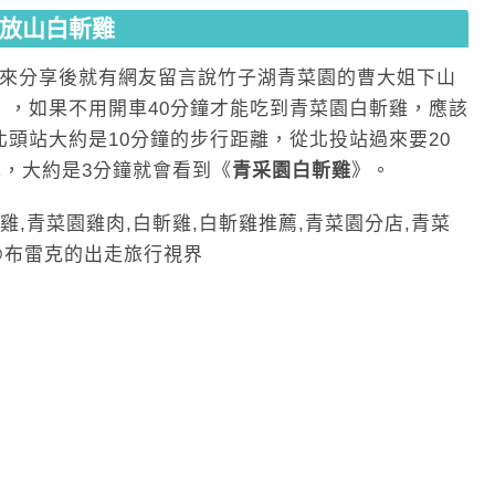
放山白斬雞
來
分享後就有網友留言說竹子湖青菜園的曹大姐下山
》，如果不用開車40分鐘才能吃到青菜園白斬雞
，應該
北頭站大約是10分鐘的步行距離
，從北投站過來要20
車，大約是3分鐘就會看到
《
青采園白斬雞
》
。