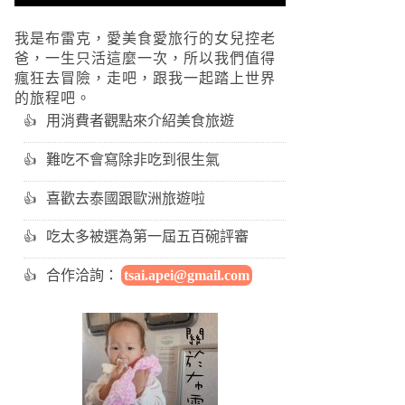
我是布雷克，愛美食愛旅行的女兒控老
爸，一生只活這麼一次，所以我們值得
瘋狂去冒險，走吧，跟我一起踏上世界
的旅程吧。
用消費者觀點來介紹美食旅遊
難吃不會寫除非吃到很生氣
喜歡去泰國跟歐洲旅遊啦
吃太多被選為第一屆五百碗評審
合作洽詢：
tsai.apei@gmail.com