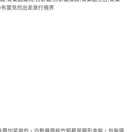
外帶加菜用的
，白斬雞跟桂竹筍都是圓形盒裝，包裝還