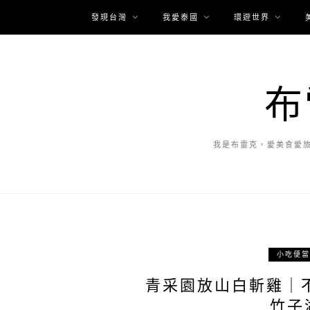
發現台灣
我愛泰國
環遊世界
布
我是布雷克，愛美食愛
小吃便當
青采園放山白斬雞｜
竹子