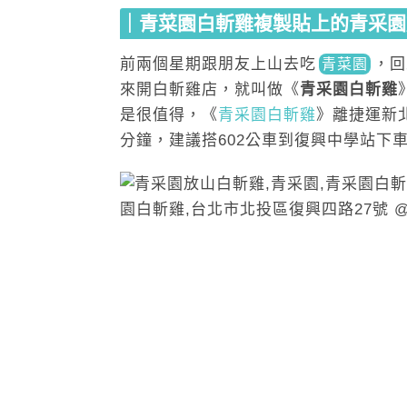
｜青菜園白斬雞複製貼上的青采園
前兩個星期跟朋友上山
去吃
，回
青菜園
來開白斬雞店，就叫做《
青采園白斬雞
是很值得，
《
青采園白斬雞
》離捷運新
分鐘，建議搭602公車到復興中學站下