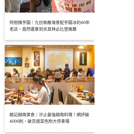
阿柑姨芋圓｜九份無敵海景配芋圓冰的60年
老店，竟然還拿到米其林必比登推薦
銘記越南美食｜汐止最強越南料理！網評破
6000則，破百道菜色附大停車場