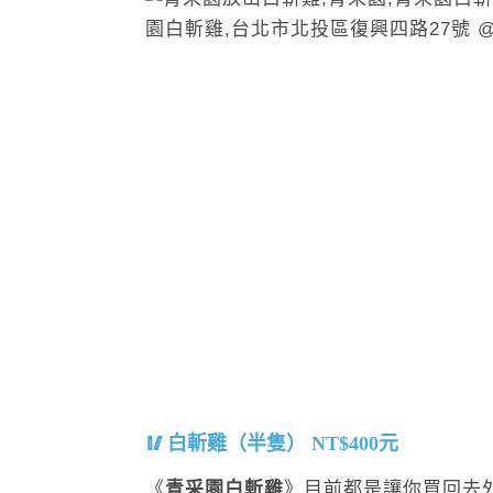
白斬雞（半隻） NT$400元
《
青采園白斬雞
》目前都是讓你買回去