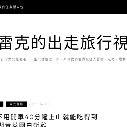
美食住宿懶人包
雷克的出走旅行
旅行的女兒控老爸，一生只活這麼一次，所以我們值得瘋狂去冒險，走吧，跟我
2022-04-29
中式餐廳
不用開車40分鐘上山就能吃得到
湖青菜園白斬雞