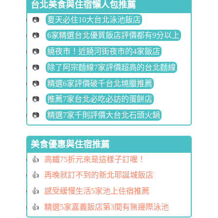
台北美食與住宿懶人包推薦
夏天必住10大台北泳池飯店
6家精選台北優質飯店評價都有9分以上
繞夜市！近饒河街夜市的4家飯店
除了阿宗麵線7家評價超高的台北麵線
精選6家評價破千台北燒臘推薦
推薦7家台北必吃必訪的蛋餅店
精選7家千則評價大台北石頭火鍋
美食優惠與住宿推薦
高鐵75折元來是這樣子訂喔！
再晚就訂不到的新北耶誕城飯店
感受緩慢生活5家池上住宿推薦
精選5家嘉義飯店第3間有無邊際泳池