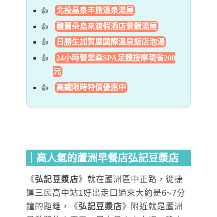
北投晶泉丰旅溫泉湯屋
馥蘭朵烏來渡假酒店景觀湯屋
日勝生加賀屋國際溫泉飯店泡湯
24小時營業森SPA足體按摩現省200
元
高鐵限時特價優惠中
｜高人氣的蘆洲早餐店
弘記豆漿店
《
弘記豆漿店
》就在蘆洲區中正路，從捷
運三民高中站1好出走口過來大約是6~7分
鐘的距離，《
弘記豆漿店
》附近就是蘆洲