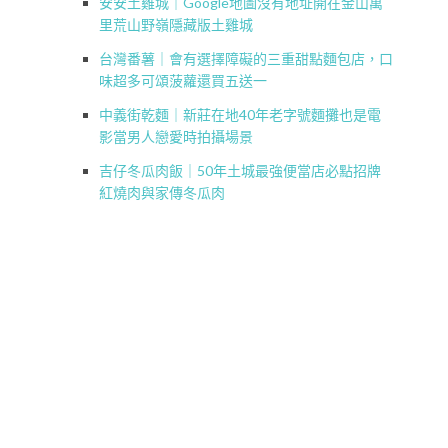
安安土雞城｜Google地圖沒有地址開在金山萬
里荒山野嶺隱藏版土雞城
台灣番薯｜會有選擇障礙的三重甜點麵包店，口
味超多可頌菠蘿還買五送一
中義街乾麵｜新莊在地40年老字號麵攤也是電
影當男人戀愛時拍攝場景
吉仔冬瓜肉飯｜50年土城最強便當店必點招牌
紅燒肉與家傳冬瓜肉