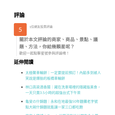
評論
1位網友投票評論
5
關於本文評論的商家、商品、景點、議
題、方法，你給幾顆星呢？
歡迎一起點擊星號參與評論唷！
延伸閱讀
太極鰲車輪餅｜一定要提前預訂！內餡多到被人
笑說是爆胎的板橋車輪餅
林口高粱酒香腸｜藏在洗車場裡的隱藏版美食，
一天只賣3.5小時的超強台式下午茶
龜叟の什錦麵｜永和在地最強50年麵攤老字號
點大碗什錦麵就能讓一家三口都吃飽