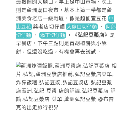
最熱鬧的大廟口，早上是中山市場、晚上
則是蘆洲廟口夜市，基本上這一帶都是蘆
洲美食老店一級戰區，像是超便宜豆
花
中
與老店切仔麵
、
山豆花
大廟口切仔麵
阿郎
、
，《
弘記豆漿店
》是
切仔麵
添丁切仔麵
早餐店，下午三點則是賣胡椒餅與小酥
餅，但還沒吃過，有機會再去試試。