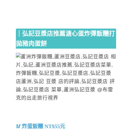
｜弘記豆漿店推薦溏心蛋炸彈飯糰打
拋豬肉蛋餅
炸蛋飯糰 NT$55元