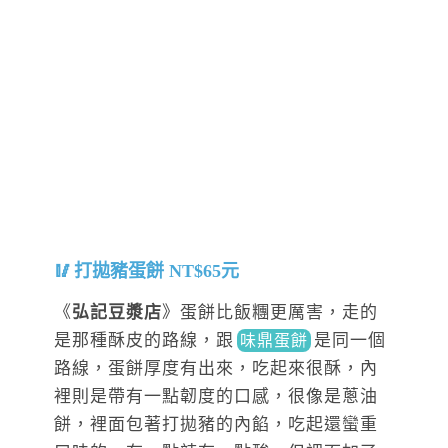
打拋豬蛋餅 NT$65元
《
弘記豆漿店
》蛋餅比飯糰更厲害，走的
是那種酥皮的路線，
跟
是同
一個
味鼎蛋餅
路線，蛋餅厚度有出來，吃起來很酥，內
裡則是帶有一點韌度的口感，很像是蔥油
餅，裡面包著打拋豬的內餡，吃起還蠻重