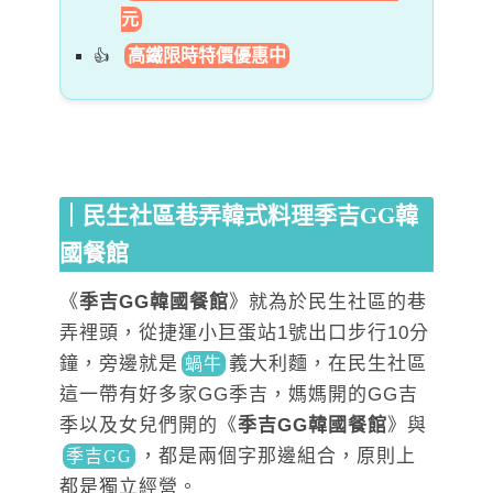
元
高鐵限時特價優惠中
｜民生社區巷弄韓式料理季吉GG韓
國餐館
《
季吉GG韓國餐館
》就為於民生社區的巷
弄裡頭，從捷運小巨蛋站1號出口步行10分
鐘，旁邊就
是
義大利麵，在民生社區
蝸牛
這一帶有好多家GG季吉，媽媽開的GG吉
季以及女兒們開的《
季吉GG韓國餐館
》與
，
都是兩個字那邊組合，原則上
季吉GG
都是獨立經營。