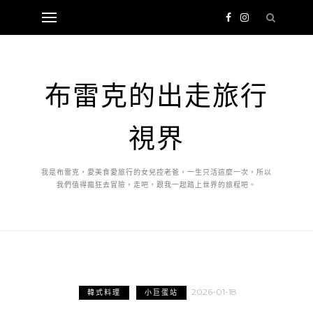
布雷克的出走旅行
視界
我是布雷克，愛美食愛旅行的女兒控老爸，一生只活這麼一次，所以
我們值得瘋狂去冒險，走吧，跟我一起踏上世界的旅程吧。
2026-01-18
韓式料理
小巨蛋站