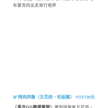
烤肉拼盤（五花肉、松板豬） NT$730元
《
季吉GG韓國餐館
》烤肉拼盤有五花肉、