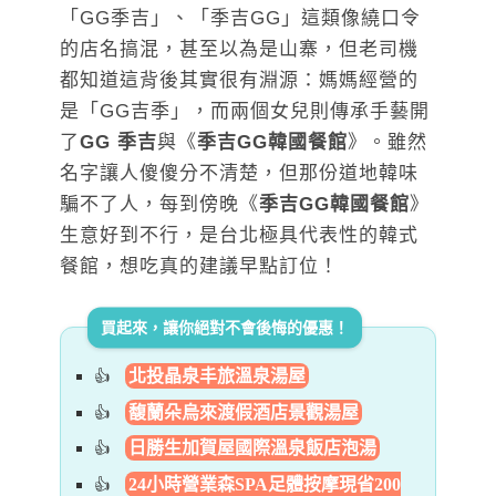
「GG季吉」、「季吉GG」這類像繞口令
的店名搞混，甚至以為是山寨，但老司機
都知道這背後其實很有淵源：媽媽經營的
是「GG吉季」，而兩個女兒則傳承手藝開
了
GG 季吉
與《
季吉GG韓國餐館
》。雖然
名字讓人傻傻分不清楚，但那份道地韓味
騙不了人，每到傍晚《
季吉GG韓國餐館
》
生意好到不行，是台北極具代表性的韓式
餐館，想吃真的建議早點訂位！
買起來，讓你絕對不會後悔的優惠！
北投晶泉丰旅溫泉湯屋
馥蘭朵烏來渡假酒店景觀湯屋
日勝生加賀屋國際溫泉飯店泡湯
24小時營業森SPA足體按摩現省200