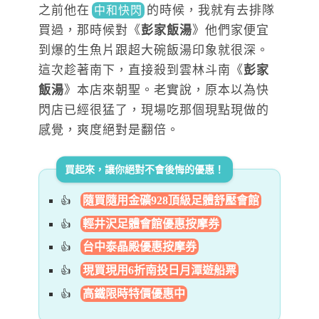
之前
他在
的時
候，我就有去排隊
中和快閃
買過，那時候對《
彭家飯湯
》他們家便宜
到爆的生魚片跟超大碗飯湯印象就很深。
這次趁著南下，直接殺到雲林斗南《
彭家
飯湯
》本店來朝聖。老實說，原本以為快
閃店已經很猛了，現場吃那個現點現做的
感覺，爽度絕對是翻倍。
買起來，讓你絕對不會後悔的優惠！
隨買隨用金礦928頂級足體舒壓會館
輕井沢足體會館優惠按摩券
台中泰晶殿優惠按摩券
現買現用6折南投日月潭遊船票
高鐵限時特價優惠中