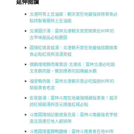
延伸閱讀
北港阿等土豆油飯｜朝天宮在地最強排隊美食必
點特製香腸與土豆油飯
北港圓仔湯｜雲林北港朝天宮旁開業近80年的
古早味甜品必點脆圓
圓環紅燒青蛙湯｜北港朝天宮在地最強挑戰級美
食必點紅燒與清湯青蛙
偶鵝嚐嚐鵝肉專賣店-北港店｜雲林北港必吃超
文青鵝肉飯，嫩到爆表的招牌鹹水鵝
福安鴨肉飯｜雲林北港朝天宮必吃超過80年的
銅板美食老店
彭家飯湯｜雲林斗南在地最強隱藏版美食！超浮
誇紅蟳飯湯與百元爆蛋紅蟳必點
斗南圓環胡記脆皮臭豆腐｜雲林斗南最強老字號
臭豆腐連在地人都排隊
斗南圓環當歸鴨麵線｜雲林斗南美食在地40年