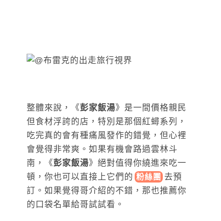
整體來說，《
彭家飯湯
》是一間價格親民
但食材浮誇的店，特別是那個紅蟳系列，
吃完真的會有種痛風發作的錯覺，但心裡
會覺得非常爽。如果有機會路過雲林斗
南，《
彭家飯湯
》絕對值得你繞進來吃一
頓，你也可以直接上
它們的
去預
粉絲團
訂。如果覺得哥介紹的不錯，那也推薦你
的口袋名單給哥試試看。