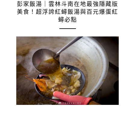
彭家飯湯｜雲林斗南在地最強隱藏版
美食！超浮誇紅蟳飯湯與百元爆蛋紅
蟳必點