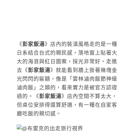
《
彭家飯湯
》店內的裝潢風格走的是一種
日系結合台式的親民感，落地窗上貼著大
大的海浪與紅日圖案，採光非常好。走進
去《
彭家飯湯
》就能看到牆上掛著幾塊金
光閃閃的匾額，像是「雲林滷肉飯節神級
滷肉飯」之類的，看來實力是被官方認證
過的。《
彭家飯湯
》店內空間不算太大，
但桌位安排得還算舒適，有一種在自家客
廳吃飯的親切感。