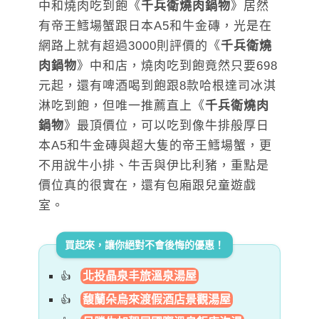
中和燒肉吃到飽《
千兵衛燒肉鍋物
》居然
有帝王鱈場蟹跟日本A5和牛金磚，光是在
網路上就有超過3000則評價的《
千兵衛燒
肉鍋物
》中和店，燒肉吃到飽竟然只要698
元起，還有啤酒喝到飽跟8款哈根達司冰淇
淋吃到飽，但唯一推薦直上《
千兵衛燒肉
鍋物
》最頂價位，可以吃到像牛排般厚日
本A5和牛金磚與超大隻的帝王鱈場蟹，更
不用說牛小排、牛舌與伊比利豬，重點是
價位真的很實在，還有包廂跟兒童遊戲
室。
買起來，讓你絕對不會後悔的優惠！
北投晶泉丰旅溫泉湯屋
馥蘭朵烏來渡假酒店景觀湯屋