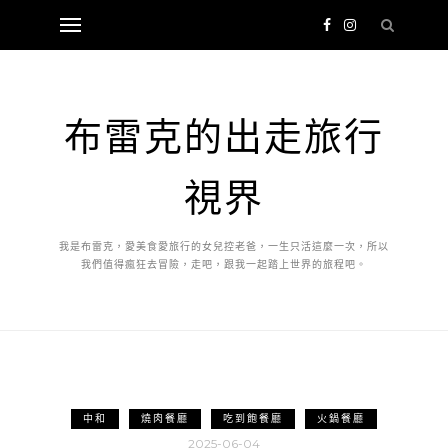
布雷克的出走旅行
視界
我是布雷克，愛美食愛旅行的女兒控老爸，一生只活這麼一次，所以
我們值得瘋狂去冒險，走吧，跟我一起踏上世界的旅程吧。
中和
燒肉餐廳
吃到飽餐廳
火鍋餐廳
2025-06-04